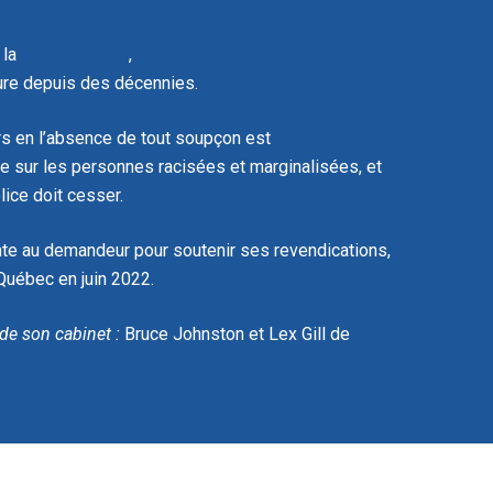
 la
Cour suprême
,
dans les assemblées
dure depuis des décennies.
rs en l’absence de tout soupçon est
onnée sur les personnes racisées et marginalisées, et
olice doit cesser.
jointe au demandeur pour soutenir ses revendications,
 Québec en juin 2022.
 de son cabinet :
Bruce Johnston et Lex Gill de