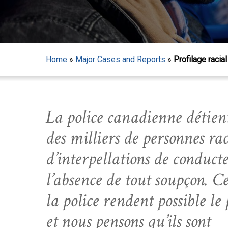
Home
»
Major Cases and Reports
»
Profilage racial
La police canadienne détie
des milliers de personnes rac
d’interpellations de conducte
l’absence de tout soupçon. C
la police rendent possible le 
Hit enter to search or ESC to close
et nous pensons qu’ils sont