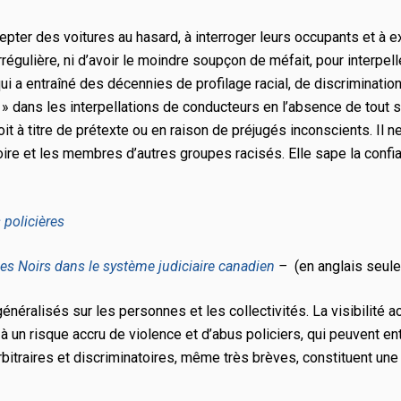
cepter des voitures au hasard, à interroger leurs occupants et à ex
égulière, ni d’avoir le moindre soupçon de méfait, pour interpeller
qui a entraîné des décennies de profilage racial, de discriminati
ire » dans les interpellations de conducteurs en l’absence de tout
it à titre de prétexte ou en raison de préjugés inconscients. Il n
re et les membres d’autres groupes racisés. Elle sape la confian
 policières
les Noirs dans le système judiciaire canadien
–
(en anglais seul
généralisés sur les personnes et les collectivités. La visibilité a
à un risque accru de violence et d’abus policiers, qui peuvent 
rbitraires et discriminatoires, même très brèves, constituent une g