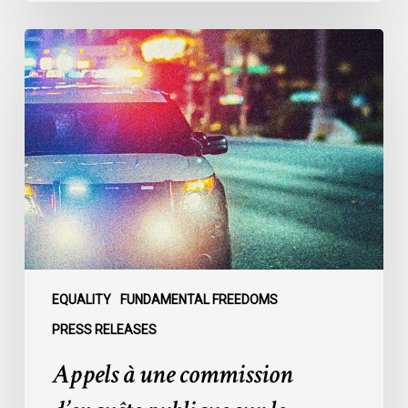
Appels
à
une
commission
d’enquête
publique
sur
le
racisme
policier
au
sein
EQUALITY
FUNDAMENTAL FREEDOMS
du
PRESS RELEASES
SPVM
Appels à une commission
:
des