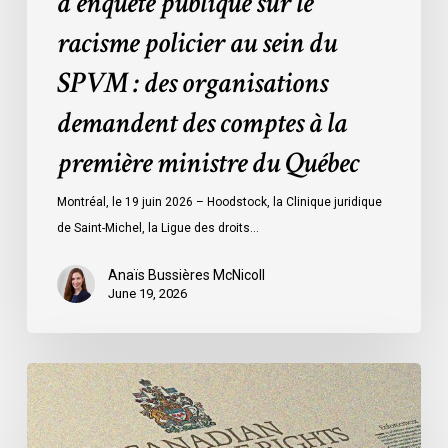
d’enquête publique sur le
organisations
racisme policier au sein du
demandent
des
SPVM : des organisations
comptes
demandent des comptes à la
à
la
première ministre du Québec
première
ministre
Montréal, le 19 juin 2026 – Hoodstock, la Clinique juridique
du
de Saint-Michel, la Ligue des droits…
Québec
Anaïs Bussières McNicoll
June 19, 2026
CCLA
Calls
for