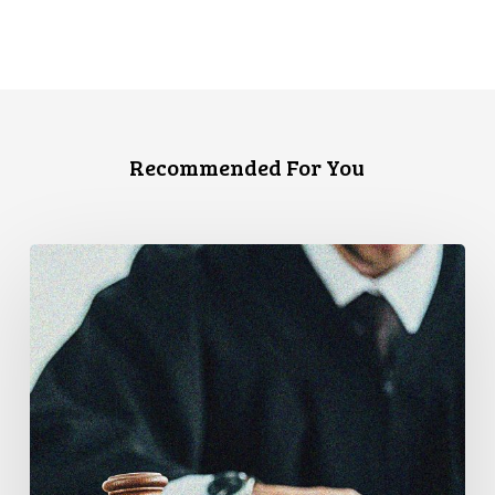
Recommended For You
Canadian
Civil
Liberties
Association
Urges
Federal
Government
to
Reject