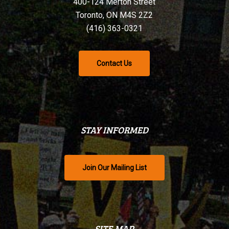
400-124 Merton Street
Toronto, ON M4S 2Z2
(416) 363-0321
Contact Us
STAY INFORMED
Join Our Mailing List
SITE MAP