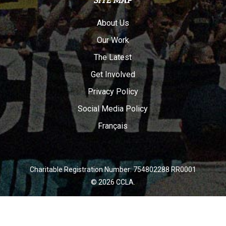
About Us
Our Work
The Latest
Get Involved
Privacy Policy
Social Media Policy
Français
Charitable Registration Number: 754802288 RR0001
© 2026 CCLA.
twitter
facebook
youtube
instagram