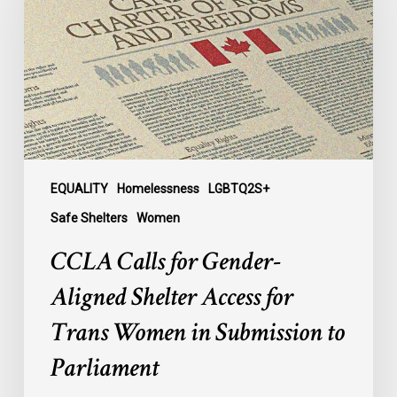
Gender-
Aligned
Shelter
Access
for
Trans
Women
in
Submission
EQUALITY
Homelessness
LGBTQ2S+
to
Safe Shelters
Women
Parliament
CCLA Calls for Gender-
Aligned Shelter Access for
Trans Women in Submission to
Parliament