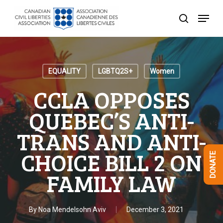
Skip
Menu
to
search
Close
main
Menu
content
EQUALITY
LGBTQ2S+
Women
CCLA OPPOSES
QUEBEC’S ANTI-
TRANS AND ANTI-
CHOICE BILL 2 ON
DONATE
FAMILY LAW
By
Noa Mendelsohn Aviv
December 3, 2021