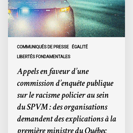
d’enquête
publique
sur
le
racisme
policier
au
COMMUNIQUÉS DE PRESSE
ÉGALITÉ
sein
LIBERTÉS FONDAMENTALES
du
Appels en faveur d’une
SPVM
:
commission d’enquête publique
des
sur le racisme policier au sein
organisations
demandent
du SPVM : des organisations
des
demandent des explications à la
explications
à
première ministre du Québec
la