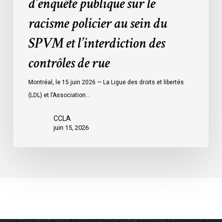
d’enquête publique sur le
sein
du
racisme policier au sein du
SPVM
SPVM et l’interdiction des
et
l’interdiction
contrôles de rue
des
contrôles
Montréal, le 15 juin 2026 — La Ligue des droits et libertés
de
(LDL) et l’Association…
rue
CCLA
juin 15, 2026