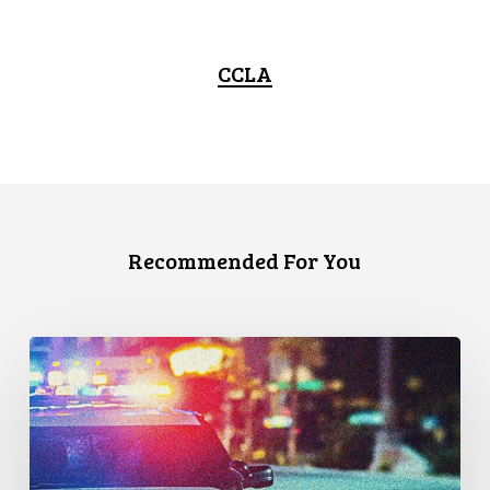
CCLA
Recommended For You
Appels
en
faveur
d’une
commission