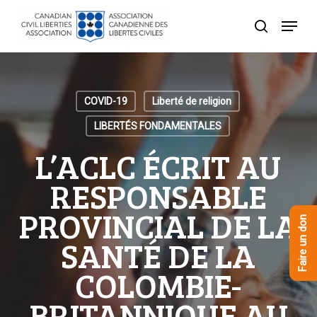
Skip
Menu
to
recherche
Close
main
Menu
content
COVID-19
Liberté de religion
LIBERTÉS FONDAMENTALES
L’ACLC ÉCRIT AU
RESPONSABLE
PROVINCIAL DE LA
Faire un don
SANTÉ DE LA
COLOMBIE-
BRITANNIQUE AU