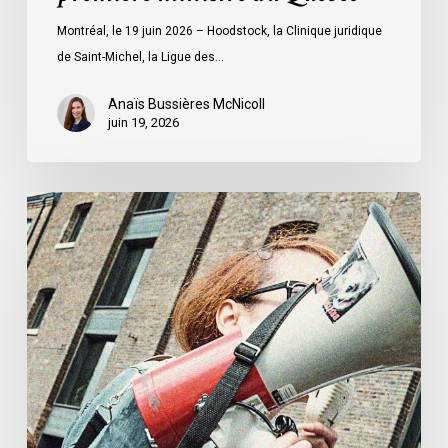
première
Montréal, le 19 juin 2026 – Hoodstock, la Clinique juridique
ministre
de Saint-Michel, la Ligue des…
du
Québec
Anaïs Bussières McNicoll
juin 19, 2026
L’ACLC
se
joint
à
la
déclaration
de
la
société
civile