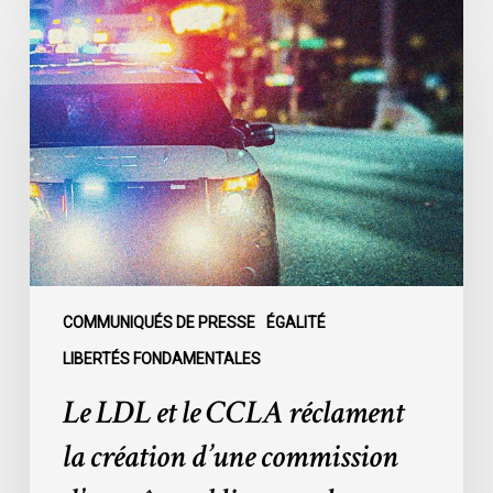
Le
LDL
et
le
CCLA
réclament
la
création
d’une
commission
d’enquête
publique
COMMUNIQUÉS DE PRESSE
ÉGALITÉ
sur
LIBERTÉS FONDAMENTALES
le
Le LDL et le CCLA réclament
racisme
policier
la création d’une commission
au