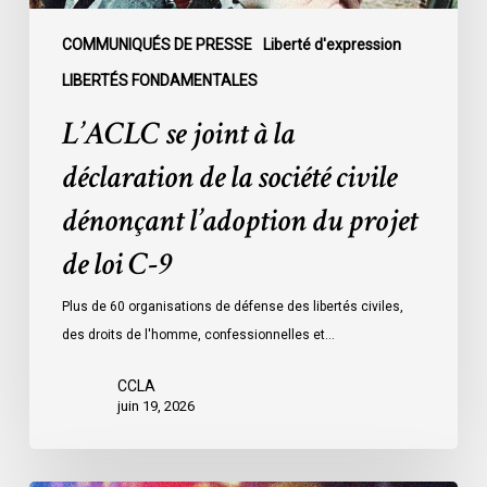
dénonçant
l’adoption
COMMUNIQUÉS DE PRESSE
Liberté d'expression
du
LIBERTÉS FONDAMENTALES
projet
L’ACLC se joint à la
de
loi
déclaration de la société civile
C-
dénonçant l’adoption du projet
9
de loi C-9
Plus de 60 organisations de défense des libertés civiles,
des droits de l'homme, confessionnelles et…
CCLA
juin 19, 2026