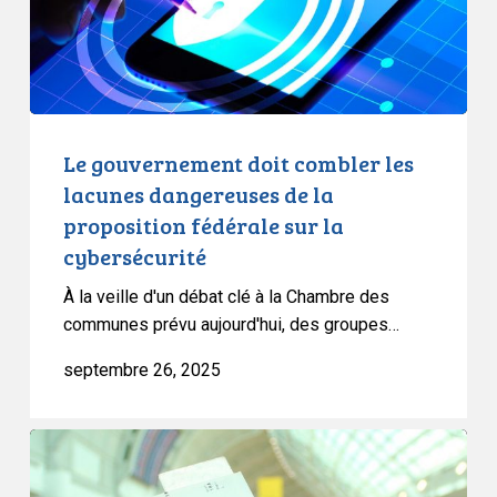
dangereuses
de
la
proposition
fédérale
sur
Le gouvernement doit combler les
la
lacunes dangereuses de la
cybersécurité
proposition fédérale sur la
cybersécurité
À la veille d'un débat clé à la Chambre des
communes prévu aujourd'hui, des groupes…
septembre 26, 2025
Le
projet