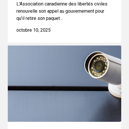
L'Association canadienne des libertés civiles
renouvelle son appel au gouvernement pour
qu'il retire son paquet…
octobre 10, 2025
Les
ressources
d’information
du
projet
de
loi
C-
2
font
état