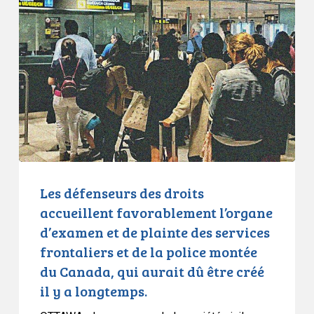
défenseurs
des
droits
accueillent
favorablement
l’organe
d’examen
et
de
plainte
des
Les défenseurs des droits
services
accueillent favorablement l’organe
frontaliers
d’examen et de plainte des services
et
frontaliers et de la police montée
de
du Canada, qui aurait dû être créé
la
il y a longtemps.
police
montée