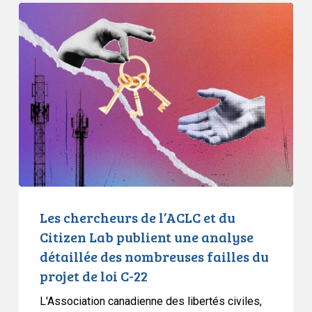
la
Les
surveillance,
chercheurs
le
de
projet
l’ACLC
de
et
loi
du
C-
Citizen
22
Lab
publient
une
analyse
détaillée
Les chercheurs de l’ACLC et du
des
Citizen Lab publient une analyse
nombreuses
détaillée des nombreuses failles du
failles
projet de loi C-22
du
projet
L'Association canadienne des libertés civiles,