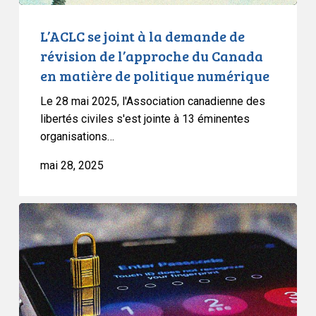
du
Canada
L’ACLC se joint à la demande de
en
révision de l’approche du Canada
matière
en matière de politique numérique
de
Le 28 mai 2025, l'Association canadienne des
politique
libertés civiles s'est jointe à 13 éminentes
numérique
organisations…
mai 28, 2025
L’ACLC
sur
le
projet
de
loi