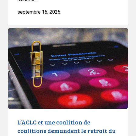
vie
septembre 16, 2025
privée
et
des
L’ACLC
droits.
et
une
coalition
de
coalitions
demandent
le
retrait
du
projet
de
L’ACLC et une coalition de
loi
coalitions demandent le retrait du
C-