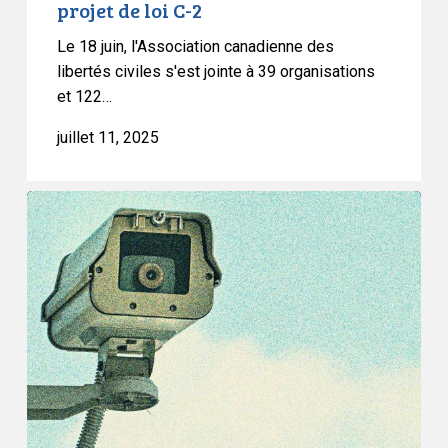
projet de loi C-2
2
Le 18 juin, l'Association canadienne des
libertés civiles s'est jointe à 39 organisations
et 122…
juillet 11, 2025
L’ACLC
se
joint
à
la
demande
de
révision
de
l’approche