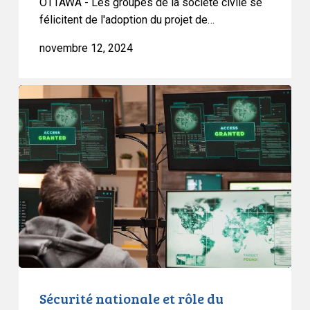
OTTAWA - Les groupes de la société civile se
du
félicitent de l'adoption du projet de…
Canada,
novembre 12, 2024
qui
aurait
dû
Sécurité
être
nationale
créé
et
il
rôle
y
du
a
Parlement
longtemps.
–
L’ACLC
intervient
dans
une
affaire
Sécurité nationale et rôle du
ontarienne