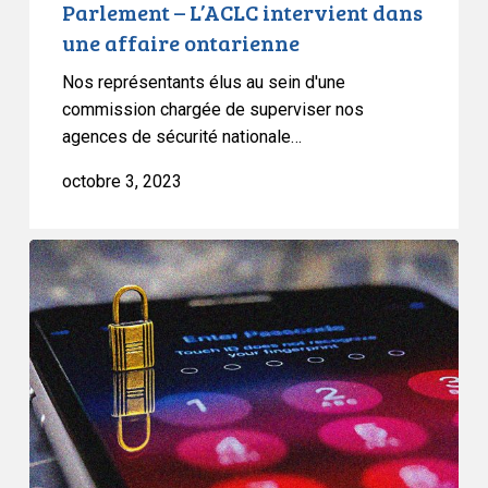
Parlement – L’ACLC intervient dans
une affaire ontarienne
Nos représentants élus au sein d'une
commission chargée de superviser nos
agences de sécurité nationale…
octobre 3, 2023
Soumission
de
l’ACLC
sur
le
projet
de
loi
C-