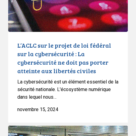
fédéral
sur
la
cybersécurité
:
La
L’ACLC sur le projet de loi fédéral
cybersécurité
sur la cybersécurité : La
ne
cybersécurité ne doit pas porter
doit
atteinte aux libertés civiles
pas
porter
La cybersécurité est un élément essentiel de la
atteinte
sécurité nationale. L'écosystème numérique
dans lequel nous…
aux
libertés
novembre 15, 2024
civiles
Les