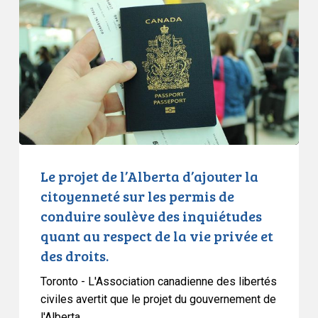
de
l’Alberta
d’ajouter
la
citoyenneté
sur
les
permis
de
conduire
Le projet de l’Alberta d’ajouter la
soulève
citoyenneté sur les permis de
des
conduire soulève des inquiétudes
inquiétudes
quant au respect de la vie privée et
quant
des droits.
au
respect
Toronto - L'Association canadienne des libertés
de
civiles avertit que le projet du gouvernement de
la
l'Alberta…