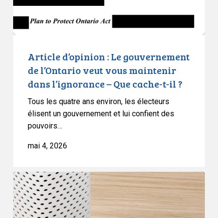
veut
vous
maintenir
dans
l’ignorance
Article d’opinion : Le gouvernement
–
de l’Ontario veut vous maintenir
Que
dans l’ignorance – Que cache-t-il ?
cache-
Tous les quatre ans environ, les électeurs
t-
élisent un gouvernement et lui confient des
il
pouvoirs…
?
mai 4, 2026
L’ACLC
et
la
Coalition