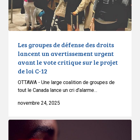
lancent
un
avertissement
urgent
avant
le
Les groupes de défense des droits
vote
lancent un avertissement urgent
critique
avant le vote critique sur le projet
sur
de loi C-12
le
projet
OTTAWA - Une large coalition de groupes de
de
tout le Canada lance un cri d'alarme…
loi
novembre 24, 2025
C-
12
Déclaration
sur
l’extension