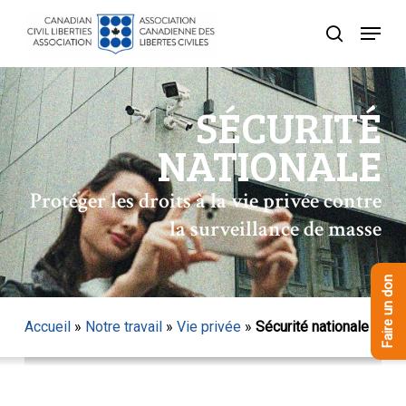
Skip
Menu
to
recherche
Close
main
Menu
content
SÉCURITÉ
NATIONALE
Protéger les droits à la vie privée contre
la surveillance de masse
Faire un don
Accueil
»
Notre travail
»
Vie privée
»
Sécurité nationale