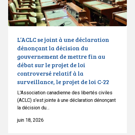
la
décision
du
gouvernement
de
L’ACLC se joint à une déclaration
mettre
dénonçant la décision du
fin
gouvernement de mettre fin au
au
débat sur le projet de loi
débat
controversé relatif à la
sur
surveillance, le projet de loi C-22
le
projet
L'Association canadienne des libertés civiles
de
(ACLC) s'est jointe à une déclaration dénonçant
loi
la décision du…
controversé
juin 18, 2026
relatif
à