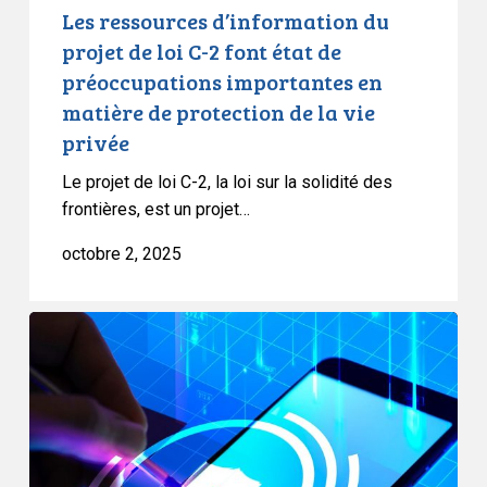
de
Les ressources d’information du
préoccupations
projet de loi C-2 font état de
importantes
préoccupations importantes en
en
matière de protection de la vie
matière
privée
de
protection
Le projet de loi C-2, la loi sur la solidité des
de
frontières, est un projet…
la
octobre 2, 2025
vie
privée
Le
gouvernement
doit
combler
les
lacunes