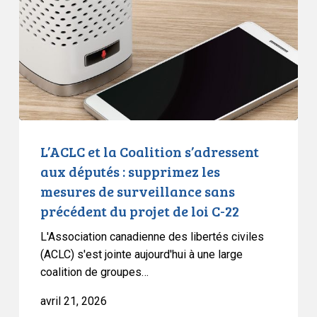
s’adressent
aux
députés
:
supprimez
les
mesures
de
L’ACLC et la Coalition s’adressent
surveillance
aux députés : supprimez les
sans
mesures de surveillance sans
précédent
précédent du projet de loi C-22
du
projet
L'Association canadienne des libertés civiles
de
(ACLC) s'est jointe aujourd'hui à une large
coalition de groupes…
loi
C-
avril 21, 2026
22