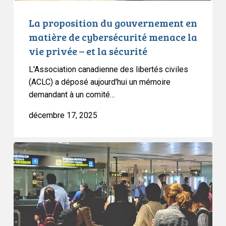
vie
privée
La proposition du gouvernement en
–
matière de cybersécurité menace la
et
vie privée – et la sécurité
la
L'Association canadienne des libertés civiles
sécurité
(ACLC) a déposé aujourd'hui un mémoire
demandant à un comité…
décembre 17, 2025
Les
groupes
de
défense
des
droits