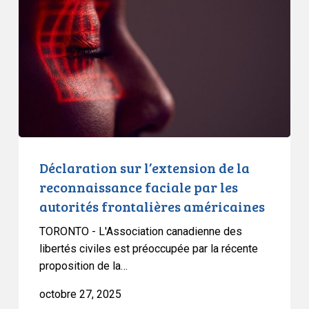
de
la
reconnaissance
faciale
par
les
autorités
frontalières
américaines
Déclaration sur l’extension de la
reconnaissance faciale par les
autorités frontalières américaines
TORONTO - L'Association canadienne des
libertés civiles est préoccupée par la récente
proposition de la…
octobre 27, 2025