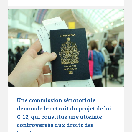
Une
commission
sénatoriale
demande
le
retrait
du
projet
de
loi
C-
12,
Une commission sénatoriale
qui
demande le retrait du projet de loi
constitue
C-12, qui constitue une atteinte
une
controversée aux droits des
atteinte