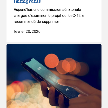
immigrants
controversée
aux
Aujourd'hui, une commission sénatoriale
droits
chargée d'examiner le projet de loi C-12 a
des
recommandé de supprimer…
immigrants
février 20, 2026
La
proposition
du
gouvernement
en
matière
de
cybersécurité
menace
la