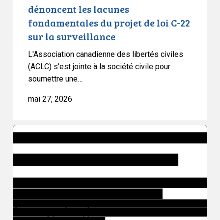
loi
dénoncent les lacunes
C-
fondamentales du projet de loi C-22
22
sur la surveillance
sur
la
L'Association canadienne des libertés civiles
surveillance
(ACLC) s'est jointe à la société civile pour
soumettre une…
mai 27, 2026
Article
d’opinion
:
Le
gouvernement
de
l’Ontario