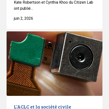
de
Kate Robertson et Cynthia Khoo du Citizen Lab
ont publié…
loi
C-
juin 2, 2026
22
L’ACLC
et
la
société
civile
dénoncent
les
lacunes
fondamentales
du
projet
de
L’ACLC et la société civile