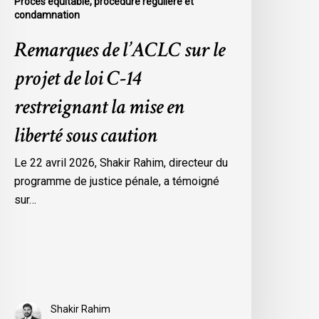
Procès équitable, procédure régulière et
iberté
condamnation
ous
aution
Remarques de l’ACLC sur le
projet de loi C-14
restreignant la mise en
liberté sous caution
Le 22 avril 2026, Shakir Rahim, directeur du
programme de justice pénale, a témoigné
sur…
Shakir Rahim