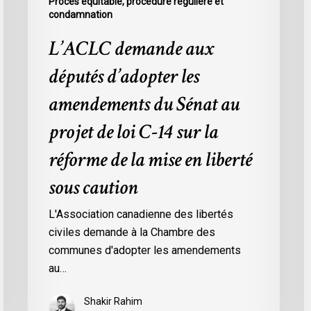
Procès équitable, procédure régulière et
14
l
condamnation
sur
s
la
c
L’ACLC demande aux
réforme
députés d’adopter les
de
la
amendements du Sénat au
mise
projet de loi C-14 sur la
en
liberté
réforme de la mise en liberté
sous
sous caution
caution
L'Association canadienne des libertés
civiles demande à la Chambre des
communes d'adopter les amendements
au…
Shakir Rahim