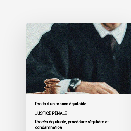
L’ACLC
témoigne
devant
le
Sénat
au
sujet
du
projet
de
loi
Droits à un procès équitable
C-
JUSTICE PÉNALE
16
Procès équitable, procédure régulière et
condamnation