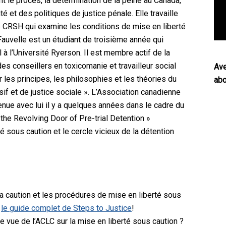
nt le procès, la détermination de la peine au Canada,
té et des politiques de justice pénale. Elle travaille
le CRSH qui examine les conditions de mise en liberté
auvelle est un étudiant de troisième année qui
l à l’Université Ryerson. Il est membre actif de la
es conseillers en toxicomanie et travailleur social
Ave
er les principes, les philosophies et les théories du
abo
sif et de justice sociale ». L’Association canadienne
enue avec lui il y a quelques années dans le cadre du
nd the Revolving Door of Pre-trial Detention »
é sous caution et le cercle vicieux de la détention
la caution et les procédures de mise en liberté sous
r
le guide complet de Steps to Justice
!
e vue de l’ACLC sur la mise en liberté sous caution ?