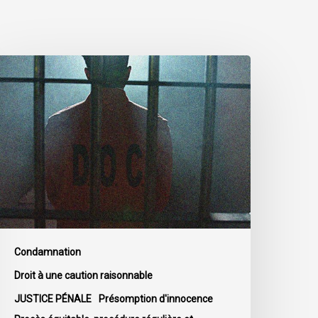
emarques
e
’ACLC
ur
e
rojet
e
oi
-
4
estreignant
Condamnation
a
Droit à une caution raisonnable
ise
JUSTICE PÉNALE
Présomption d'innocence
n