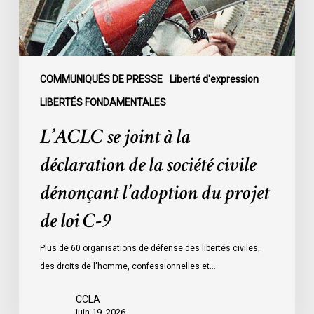
la
société
civile
dénonçant
l’adoption
COMMUNIQUÉS DE PRESSE
Liberté d'expression
du
LIBERTÉS FONDAMENTALES
projet
L’ACLC se joint à la
de
loi
déclaration de la société civile
C-
dénonçant l’adoption du projet
9
de loi C-9
Plus de 60 organisations de défense des libertés civiles,
des droits de l'homme, confessionnelles et…
CCLA
juin 19, 2026