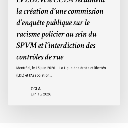
policier
la création d’une commission
au
d’enquête publique sur le
sein
du
racisme policier au sein du
SPVM
SPVM et l’interdiction des
et
l’interdiction
contrôles de rue
des
contrôles
Montréal, le 15 juin 2026 — La Ligue des droits et libertés
de
(LDL) et l’Association…
rue
CCLA
juin 15, 2026