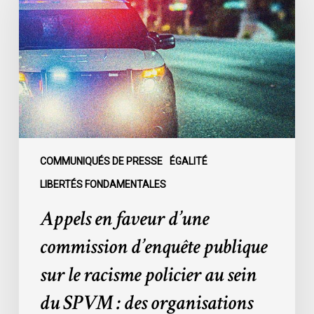
d’une
commission
d’enquête
publique
sur
le
racisme
policier
au
COMMUNIQUÉS DE PRESSE
ÉGALITÉ
sein
LIBERTÉS FONDAMENTALES
du
Appels en faveur d’une
SPVM
:
commission d’enquête publique
des
sur le racisme policier au sein
organisations
demandent
du SPVM : des organisations
des