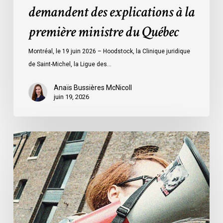
demandent des explications à la
explications
à
première ministre du Québec
la
première
Montréal, le 19 juin 2026 – Hoodstock, la Clinique juridique
ministre
de Saint-Michel, la Ligue des…
du
Québec
Anaïs Bussières McNicoll
juin 19, 2026
L’ACLC
se
joint
à
la
déclaration
de