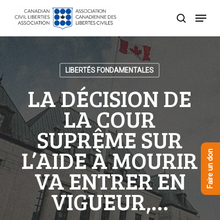
Skip
Menu
to
recherche
Close
main
Menu
content
LIBERTÉS FONDAMENTALES
LA DÉCISION DE
LA COUR
SUPRÊME SUR
L’AIDE À MOURIR
Faire un don
VA ENTRER EN
VIGUEUR,…