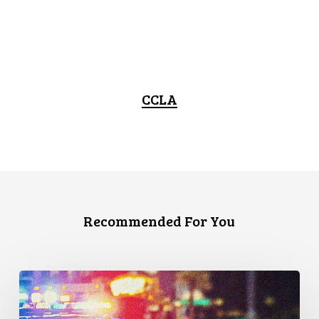
CCLA
Recommended For You
Appels
en
faveur