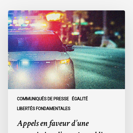
Appels
en
faveur
d’une
commission
d’enquête
publique
sur
le
racisme
policier
au
COMMUNIQUÉS DE PRESSE
ÉGALITÉ
sein
LIBERTÉS FONDAMENTALES
du
Appels en faveur d’une
SPVM
: