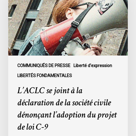
à
la
déclaration
de
la
société
civile
dénonçant
l’adoption
COMMUNIQUÉS DE PRESSE
Liberté d'expression
du
LIBERTÉS FONDAMENTALES
projet
L’ACLC se joint à la
de
loi
déclaration de la société civile
C-
dénonçant l’adoption du projet
9
de loi C-9