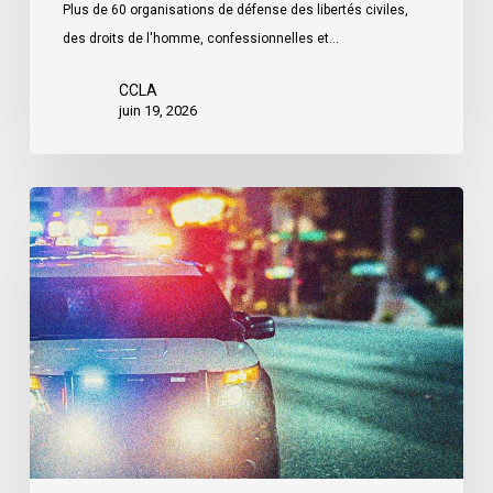
Plus de 60 organisations de défense des libertés civiles,
des droits de l'homme, confessionnelles et…
CCLA
juin 19, 2026
Le
LDL
et
le
CCLA
réclament
la
création
d’une
commission
d’enquête