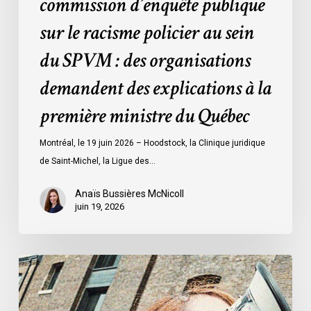
commission d’enquête publique
des
sur le racisme policier au sein
organisations
demandent
du SPVM : des organisations
des
demandent des explications à la
explications
à
première ministre du Québec
la
première
Montréal, le 19 juin 2026 – Hoodstock, la Clinique juridique
ministre
de Saint-Michel, la Ligue des…
du
Québec
Anaïs Bussières McNicoll
juin 19, 2026
L’ACLC
se
joint