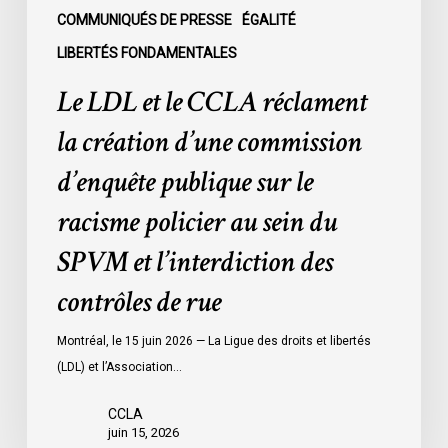
publique
COMMUNIQUÉS DE PRESSE
ÉGALITÉ
sur
LIBERTÉS FONDAMENTALES
le
Le LDL et le CCLA réclament
racisme
policier
la création d’une commission
au
d’enquête publique sur le
sein
du
racisme policier au sein du
SPVM
SPVM et l’interdiction des
et
l’interdiction
contrôles de rue
des
contrôles
Montréal, le 15 juin 2026 — La Ligue des droits et libertés
de
(LDL) et l’Association…
rue
CCLA
juin 15, 2026