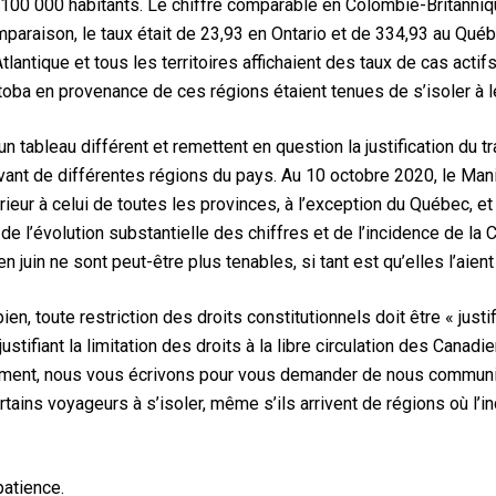
100 000 habitants. Le chiffre comparable en Colombie-Britannique
paraison, le taux était de 23,93 en Ontario et de 334,93 au Québe
tlantique et tous les territoires affichaient des taux de cas acti
oba en provenance de ces régions étaient tenues de s’isoler à le
n tableau différent et remettent en question la justification du t
vant de différentes régions du pays. Au 10 octobre 2020, le Man
rieur à celui de toutes les provinces, à l’exception du Québec, e
de l’évolution substantielle des chiffres et de l’incidence de la
 juin ne sont peut-être plus tenables, si tant est qu’elles l’aient
en, toute restriction des droits constitutionnels doit être « jus
stifiant la limitation des droits à la libre circulation des Ca
ément, nous vous écrivons pour vous demander de nous communiq
ertains voyageurs à s’isoler, même s’ils arrivent de régions où l’
atience.