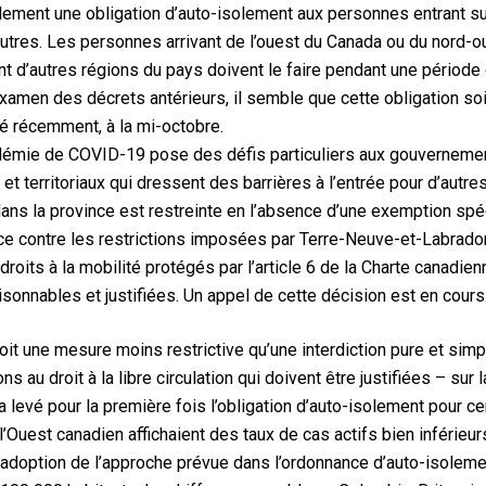
ement une obligation d’auto-isolement aux personnes entrant sur
utres. Les personnes arrivant de l’ouest du Canada ou du nord-o
ant d’autres régions du pays doivent le faire pendant une période
amen des décrets antérieurs, il semble que cette obligation soit
lé récemment, à la mi-octobre.
démie de COVID-19 pose des défis particuliers aux gouverneme
et territoriaux qui dressent des barrières à l’entrée pour d’aut
rée dans la province est restreinte en l’absence d’une exemption 
stice contre les restrictions imposées par Terre-Neuve-et-Labrado
roits à la mobilité protégés par l’article 6 de la Charte canadienn
isonnables et justifiées. Un appel de cette décision est en cours
soit une mesure moins restrictive qu’une interdiction pure et si
s au droit à la libre circulation qui doivent être justifiées – su
a levé pour la première fois l’obligation d’auto-isolement pour c
l’Ouest canadien affichaient des taux de cas actifs bien inférieu
 l’adoption de l’approche prévue dans l’ordonnance d’auto-isoleme