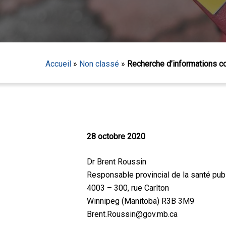
Accueil
»
Non classé
»
Recherche d’informations co
28 octobre 2020
Dr Brent Roussin
Responsable provincial de la santé pub
4003 – 300, rue Carlton
Winnipeg (Manitoba) R3B 3M9
Appuyez sur Entrée pour lancer la recherche ou sur
Brent.Roussin@gov.mb.ca