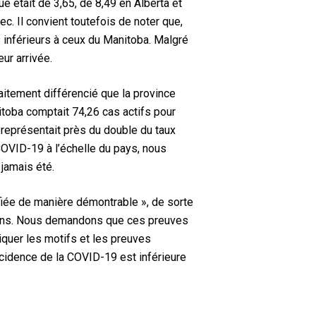
 était de 3,65, de 8,49 en Alberta et
c. Il convient toutefois de noter que,
fs inférieurs à ceux du Manitoba. Malgré
ur arrivée.
raitement différencié que la province
itoba comptait 74,26 cas actifs pour
t représentait près du double du taux
 COVID-19 à l’échelle du pays, nous
 jamais été.
tifiée de manière démontrable », de sorte
nadiens. Nous demandons que ces preuves
uer les motifs et les preuves
incidence de la COVID-19 est inférieure