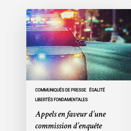
Appels
en
faveur
d’une
commission
d’enquête
publique
sur
le
racisme
policier
COMMUNIQUÉS DE PRESSE
ÉGALITÉ
au
LIBERTÉS FONDAMENTALES
sein
Appels en faveur d’une
du
SPVM
commission d’enquête
: