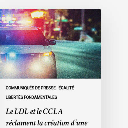
e
DL
t
e
CLA
éclament
a
réation
’une
ommission
’enquête
COMMUNIQUÉS DE PRESSE
ÉGALITÉ
ublique
LIBERTÉS FONDAMENTALES
ur
Le LDL et le CCLA
e
acisme
réclament la création d’une
olicier