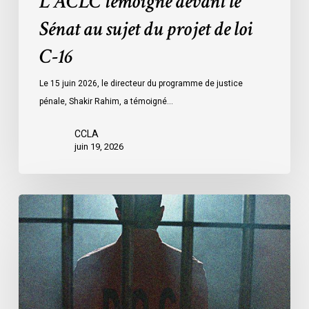
L’ACLC témoigne devant le
Sénat au sujet du projet de loi
C-16
Le 15 juin 2026, le directeur du programme de justice
pénale, Shakir Rahim, a témoigné…
CCLA
juin 19, 2026
L’ACLC
demande
aux
députés
d’adopter
les