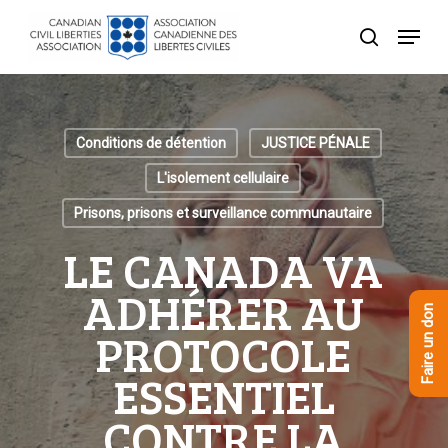
Skip
Menu
to
recherche
Close
main
Menu
content
Conditions de détention
JUSTICE PÉNALE
L'isolement cellulaire
Prisons, prisons et surveillance communautaire
LE CANADA VA
ADHÉRER AU
Faire un don
PROTOCOLE
ESSENTIEL
CONTRE LA