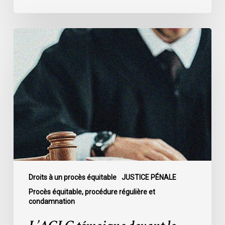
L’ACLC
témoigne
devant
le
Sénat
au
sujet
du
projet
de
loi
C-
Droits à un procès équitable
JUSTICE PÉNALE
16
Procès équitable, procédure régulière et
condamnation