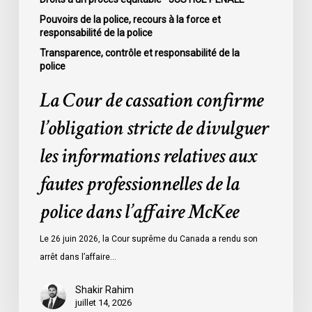
aux
Pouvoirs de la police, recours à la force et
responsabilité de la police
fautes
professionnelles
Transparence, contrôle et responsabilité de la
police
de
la
La Cour de cassation confirme
police
l’obligation stricte de divulguer
dans
l’affaire
les informations relatives aux
McKee
fautes professionnelles de la
police dans l’affaire McKee
Le 26 juin 2026, la Cour suprême du Canada a rendu son
arrêt dans l’affaire…
Shakir Rahim
juillet 14, 2026