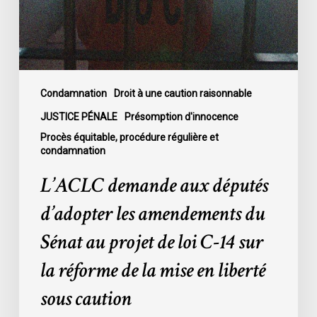
amendements
du
Sénat
au
projet
de
Condamnation
Droit à une caution raisonnable
loi
JUSTICE PÉNALE
Présomption d'innocence
C-
Procès équitable, procédure régulière et
14
condamnation
sur
L’ACLC demande aux députés
la
réforme
d’adopter les amendements du
de
Sénat au projet de loi C-14 sur
la
mise
la réforme de la mise en liberté
en
sous caution
liberté
sous