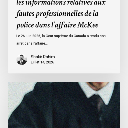
les informations relatives aux
McKee
fautes professionnelles de la
police dans l’affaire McKee
Le 26 juin 2026, la Cour suprême du Canada a rendu son
arrêt dans l’affaire…
Shakir Rahim
juillet 14, 2026
L’ACLC
témoigne
devant
le
Sénat
au