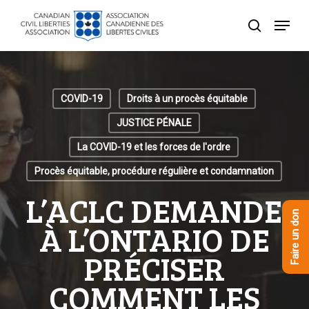
Skip
Menu
to
recherche
Close
main
Menu
content
COVID-19
Droits à un procès équitable
JUSTICE PÉNALE
La COVID-19 et les forces de l'ordre
Procès équitable, procédure régulière et condamnation
L’ACLC DEMANDE
Faire un don
À L’ONTARIO DE
PRÉCISER
COMMENT LES