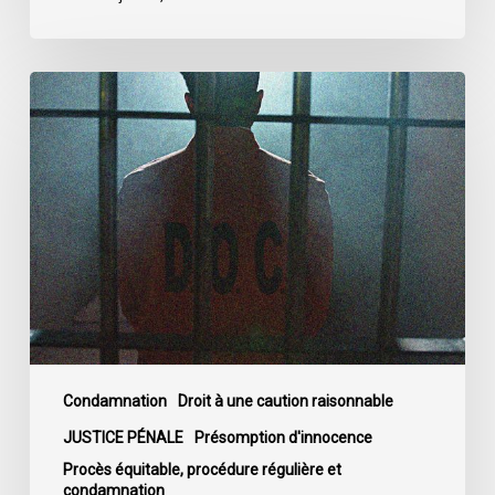
L’ACLC
demande
aux
députés
d’adopter
les
amendements
du
Sénat
au
projet
de
Condamnation
Droit à une caution raisonnable
loi
JUSTICE PÉNALE
Présomption d'innocence
C-
Procès équitable, procédure régulière et
14
condamnation