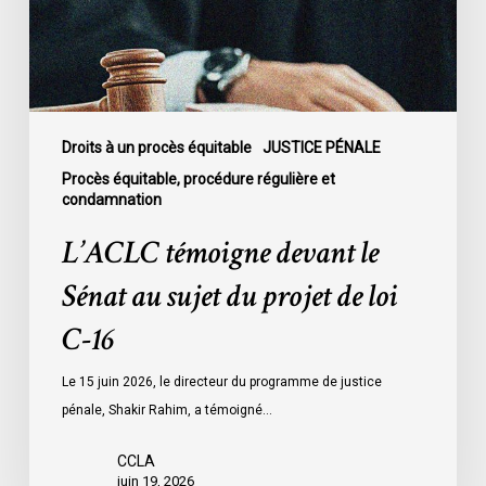
sujet
du
projet
de
loi
C-
Droits à un procès équitable
JUSTICE PÉNALE
16
Procès équitable, procédure régulière et
condamnation
L’ACLC témoigne devant le
Sénat au sujet du projet de loi
C-16
Le 15 juin 2026, le directeur du programme de justice
pénale, Shakir Rahim, a témoigné…
CCLA
juin 19, 2026