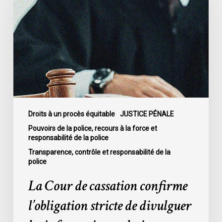
cassation
confirme
l’obligation
stricte
de
divulguer
les
informations
relatives
Droits à un procès équitable
JUSTICE PÉNALE
aux
Pouvoirs de la police, recours à la force et
responsabilité de la police
fautes
professionnelles
Transparence, contrôle et responsabilité de la
police
de
la
La Cour de cassation confirme
police
l’obligation stricte de divulguer
dans
l’affaire