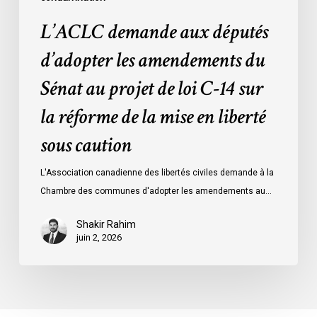
sur
L’ACLC demande aux députés
la
réforme
d’adopter les amendements du
de
Sénat au projet de loi C-14 sur
la
mise
la réforme de la mise en liberté
en
sous caution
liberté
sous
L'Association canadienne des libertés civiles demande à la
caution
Chambre des communes d'adopter les amendements au…
Shakir Rahim
juin 2, 2026