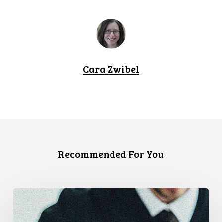
Cara Zwibel
Recommended For You
La
Cour
de