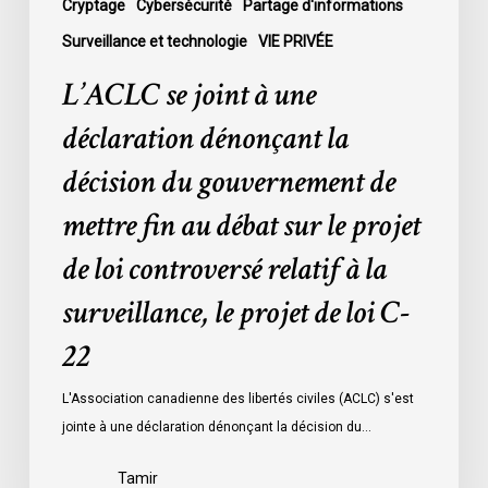
de
Cryptage
Cybersécurité
Partage d'informations
mettre
Surveillance et technologie
VIE PRIVÉE
fin
L’ACLC se joint à une
au
débat
déclaration dénonçant la
sur
décision du gouvernement de
le
projet
mettre fin au débat sur le projet
de
de loi controversé relatif à la
loi
controversé
surveillance, le projet de loi C-
relatif
à
22
la
L'Association canadienne des libertés civiles (ACLC) s'est
surveillance,
jointe à une déclaration dénonçant la décision du…
le
projet
Tamir
de