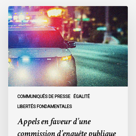
Appels
en
faveur
d’une
commission
d’enquête
publique
sur
le
racisme
policier
au
COMMUNIQUÉS DE PRESSE
ÉGALITÉ
sein
LIBERTÉS FONDAMENTALES
du
Appels en faveur d’une
SPVM
:
commission d’enquête publique
des