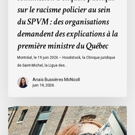
sur le racisme policier au sein
organisations
demandent
du SPVM : des organisations
des
demandent des explications à la
explications
à
première ministre du Québec
la
première
Montréal, le 19 juin 2026 – Hoodstock, la Clinique juridique
ministre
de Saint-Michel, la Ligue des…
du
Québec
Anaïs Bussières McNicoll
juin 19, 2026
L’ACLC
se
joint
à