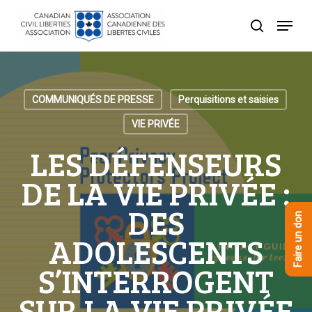
Skip
Menu
to
recherche
Close
main
Menu
content
COMMUNIQUÉS DE PRESSE
Perquisitions et saisies
VIE PRIVÉE
LES DÉFENSEURS
DE LA VIE PRIVÉE :
DES
Faire un don
ADOLESCENTS
S’INTERROGENT
SUR LA VIE PRIVÉE