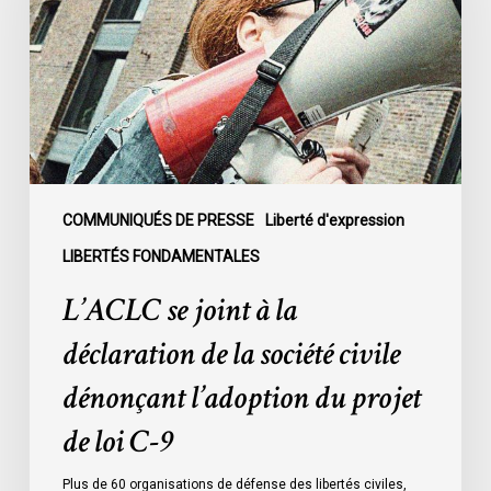
la
déclaration
de
la
société
civile
dénonçant
l’adoption
COMMUNIQUÉS DE PRESSE
Liberté d'expression
du
LIBERTÉS FONDAMENTALES
projet
L’ACLC se joint à la
de
loi
déclaration de la société civile
C-
dénonçant l’adoption du projet
9
de loi C-9
Plus de 60 organisations de défense des libertés civiles,