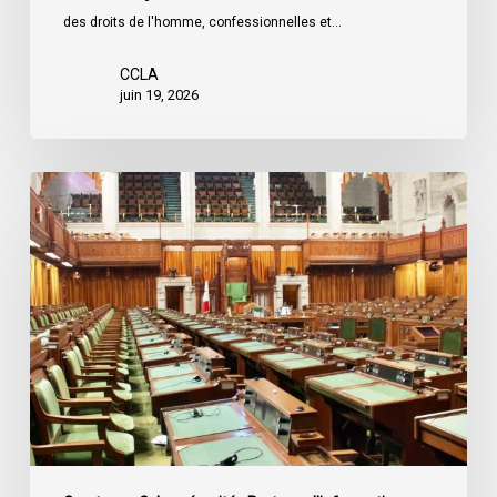
des droits de l'homme, confessionnelles et…
CCLA
juin 19, 2026
L’ACLC
se
joint
à
une
déclaration
dénonçant
la
décision
du
gouvernement