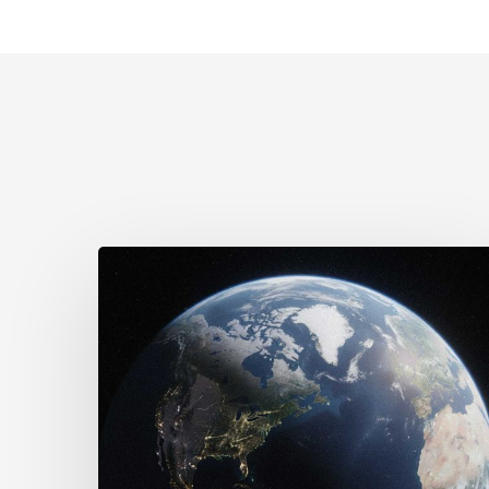
Le
Canada
est
confronté
à
un
moment
décisif
: