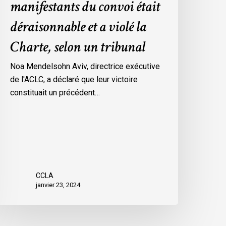
manifestants du convoi était
es
déraisonnable et a violé la
esures
’urgence
Charte, selon un tribunal
ar
ttawa
Noa Mendelsohn Aviv, directrice exécutive
ontre
de l'ACLC, a déclaré que leur victoire
es
constituait un précédent…
anifestants
u
onvoi
tait
éraisonnable
t
CCLA
janvier 23, 2024
iolé
a
harte,