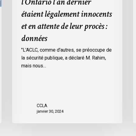
l’Ontario l’an dernier
dans
l
étaient légalement innocents
les
m
prisons
d
et en attente de leur procès :
de
p
données
l’Ontario
O
l’an
c
"L'ACLC, comme d'autres, se préoccupe de
dernier
l
la sécurité publique, a déclaré M. Rahim,
étaient
m
mais nous…
légalement
d
innocents
c
et
é
en
d
attente
e
CCLA
de
a
janvier 30, 2024
leur
v
procès
l
:
C