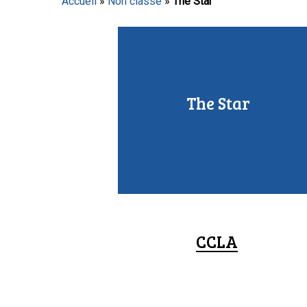
Accueil
»
Non classé
»
The Star
Appuyez sur Entrée pour lancer la recherche ou sur
The Star
CCLA