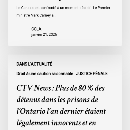
Le Canada est confronté à un moment décisif : Le Premier
ministre Mark Carney a…
CCLA
janvier 21, 2026
CTV
DANS L'ACTUALITÉ
News
:
Droit à une caution raisonnable
JUSTICE PÉNALE
Plus
CTV News : Plus de 80 % des
de
80
détenus dans les prisons de
%
l’Ontario l’an dernier étaient
des
détenus
légalement innocents et en
dans