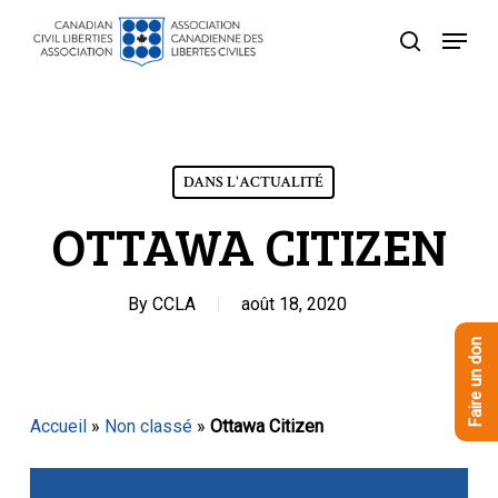
Skip
Menu
to
recherche
Close
main
Menu
content
DANS L'ACTUALITÉ
OTTAWA CITIZEN
By
CCLA
août 18, 2020
Faire un don
Accueil
»
Non classé
»
Ottawa Citizen