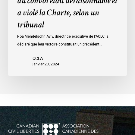
du convoi était déraisonnable et
les
a violé la Charte, selon un
mesures
d’urgence
tribunal
par
Ottawa
Noa Mendelsohn Aviv, directrice exécutive de l'ACLC, a
contre
déclaré que leur victoire constituait un précédent…
les
manifestants
CCLA
janvier 23, 2024
du
convoi
était
déraisonnable
et
a
violé
la
Charte,