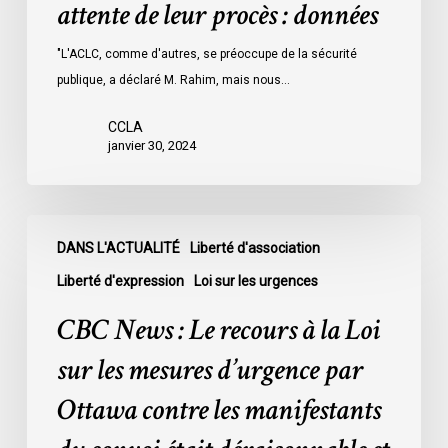
attente de leur procès : données
les
prisons
"L'ACLC, comme d'autres, se préoccupe de la sécurité
de
publique, a déclaré M. Rahim, mais nous…
l’Ontario
l’an
CCLA
dernier
janvier 30, 2024
étaient
légalement
innocents
CBC
et
DANS L'ACTUALITÉ
Liberté d'association
News
en
:
Liberté d'expression
Loi sur les urgences
attente
Le
CBC News : Le recours à la Loi
de
recours
leur
à
sur les mesures d’urgence par
procès
la
Ottawa contre les manifestants
:
Loi
données
sur