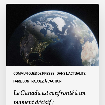
Le
Canada
est
confronté
à
un
moment
décisif
:
COMMUNIQUÉS DE PRESSE
DANS L'ACTUALITÉ
FAIRE DON
PASSEZ À L'ACTION
Le Canada est confronté à un
moment décisif :