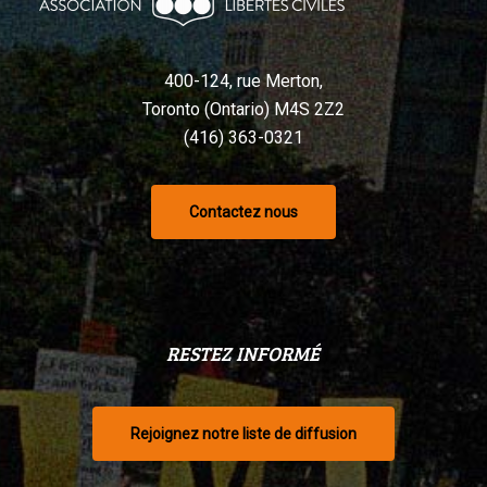
selon
un
tribunal
400-124, rue Merton,
Toronto (Ontario) M4S 2Z2
(416) 363-0321
Contactez nous
RESTEZ INFORMÉ
Rejoignez notre liste de diffusion