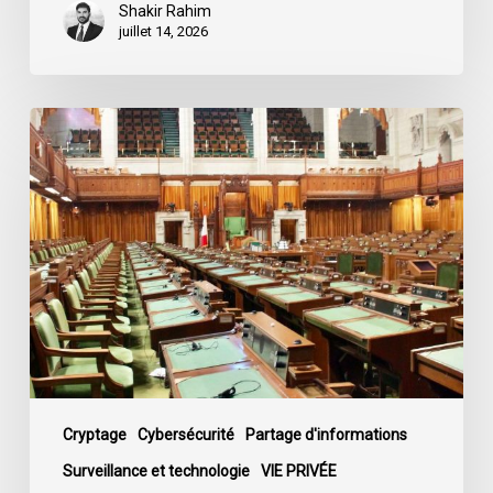
Shakir Rahim
juillet 14, 2026
L’ACLC
se
joint
à
une
déclaration
dénonçant
la
décision
du
gouvernement
de
Cryptage
Cybersécurité
Partage d'informations
mettre
Surveillance et technologie
VIE PRIVÉE
fin