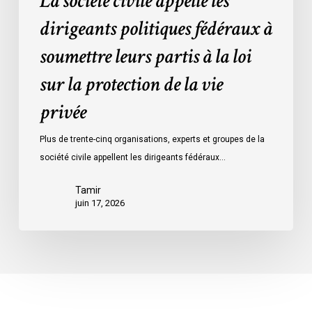
La société civile appelle les
la
protection
dirigeants politiques fédéraux à
de
soumettre leurs partis à la loi
la
vie
sur la protection de la vie
privée
privée
Plus de trente-cinq organisations, experts et groupes de la
société civile appellent les dirigeants fédéraux…
Tamir
juin 17, 2026