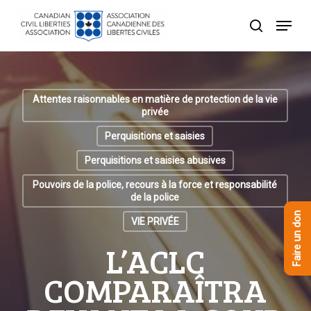
Skip
Menu
to
recherche
Close
main
Menu
content
Attentes raisonnables en matière de protection de la vie
privée
Perquisitions et saisies
Perquisitions et saisies abusives
Pouvoirs de la police, recours à la force et responsabilité
de la police
Faire un don
VIE PRIVÉE
L’ACLC
COMPARAÎTRA