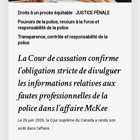
informations
relatives
Droits à un procès équitable
JUSTICE PÉNALE
aux
Pouvoirs de la police, recours à la force et
responsabilité de la police
fautes
professionnelles
Transparence, contrôle et responsabilité de la
police
de
la
La Cour de cassation confirme
police
l’obligation stricte de divulguer
dans
l’affaire
les informations relatives aux
McKee
fautes professionnelles de la
police dans l’affaire McKee
Le 26 juin 2026, la Cour suprême du Canada a rendu son
arrêt dans l’affaire…