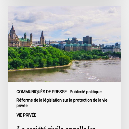
22
La
société
civile
appelle
les
dirigeants
politiques
fédéraux
à
soumettre
leurs
partis
COMMUNIQUÉS DE PRESSE
Publicité politique
à
Réforme de la législation sur la protection de la vie
privée
la
loi
VIE PRIVÉE
sur