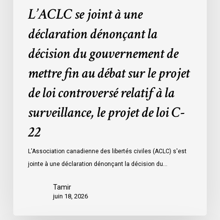
L’ACLC se joint à une
au
débat
déclaration dénonçant la
sur
décision du gouvernement de
le
projet
mettre fin au débat sur le projet
de
de loi controversé relatif à la
loi
controversé
surveillance, le projet de loi C-
relatif
à
22
la
L'Association canadienne des libertés civiles (ACLC) s'est
surveillance,
jointe à une déclaration dénonçant la décision du…
le
projet
Tamir
de
juin 18, 2026
loi
C-