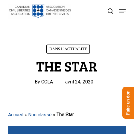
Skip
Menu
to
recherche
Close
main
Menu
content
DANS L'ACTUALITÉ
THE STAR
By
CCLA
avril 24, 2020
Faire un don
Accueil
»
Non classé
»
The Star