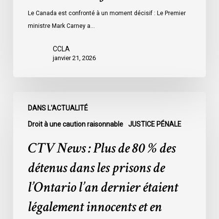
Le Canada est confronté à un moment décisif : Le Premier
ministre Mark Carney a…
CCLA
janvier 21, 2026
CTV
DANS L'ACTUALITÉ
News
:
Droit à une caution raisonnable
JUSTICE PÉNALE
Plus
CTV News : Plus de 80 % des
de
80
détenus dans les prisons de
%
l’Ontario l’an dernier étaient
des
détenus
légalement innocents et en
dans