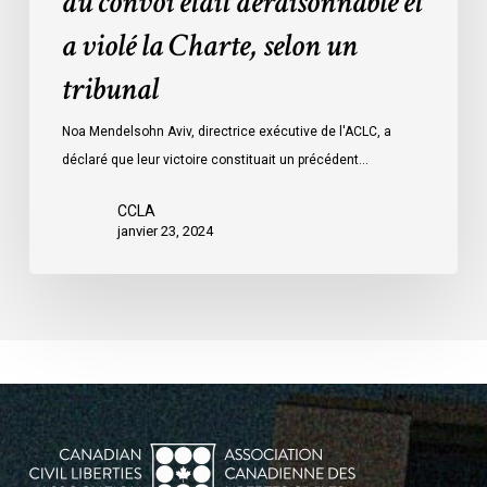
du convoi était déraisonnable et
les
a violé la Charte, selon un
mesures
d’urgence
tribunal
par
Ottawa
Noa Mendelsohn Aviv, directrice exécutive de l'ACLC, a
contre
déclaré que leur victoire constituait un précédent…
les
manifestants
CCLA
janvier 23, 2024
du
convoi
était
déraisonnable
et
a
violé
la
Charte,