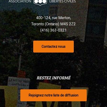
selon
un
tribunal
400-124, rue Merton,
Toronto (Ontario) M4S 2Z2
(416) 363-0321
Contactez nous
RESTEZ INFORMÉ
Rejoignez notre liste de diffusion