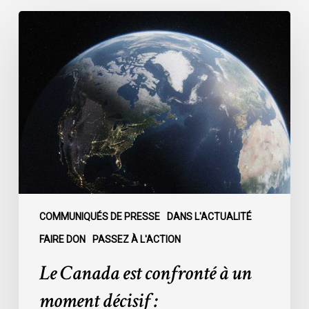
Le
Canada
est
confronté
à
un
moment
décisif
:
COMMUNIQUÉS DE PRESSE
DANS L'ACTUALITÉ
FAIRE DON
PASSEZ À L'ACTION
Le Canada est confronté à un
moment décisif :