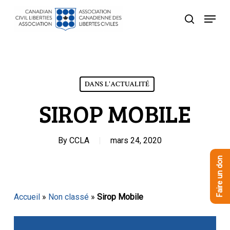
Skip
Menu
to
recherche
Close
main
Menu
content
DANS L'ACTUALITÉ
SIROP MOBILE
By
CCLA
mars 24, 2020
Faire un don
Accueil
»
Non classé
»
Sirop Mobile