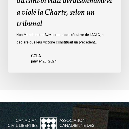
du convoi était déraisonnable et
les
a violé la Charte, selon un
mesures
d’urgence
tribunal
par
Ottawa
Noa Mendelsohn Aviv, directrice exécutive de l'ACLC, a
contre
déclaré que leur victoire constituait un précédent…
les
manifestants
CCLA
janvier 23, 2024
du
convoi
était
déraisonnable
et
a
violé
la
Charte,