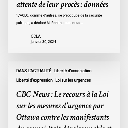
attente de leur procès : données
les
prisons
"L'ACLC, comme d'autres, se préoccupe de la sécurité
de
publique, a déclaré M. Rahim, mais nous…
l’Ontario
l’an
CCLA
dernier
janvier 30, 2024
étaient
légalement
innocents
CBC
et
DANS L'ACTUALITÉ
Liberté d'association
News
en
:
Liberté d'expression
Loi sur les urgences
attente
Le
CBC News : Le recours à la Loi
de
recours
leur
à
sur les mesures d’urgence par
procès
la
Ottawa contre les manifestants
:
Loi
données
sur