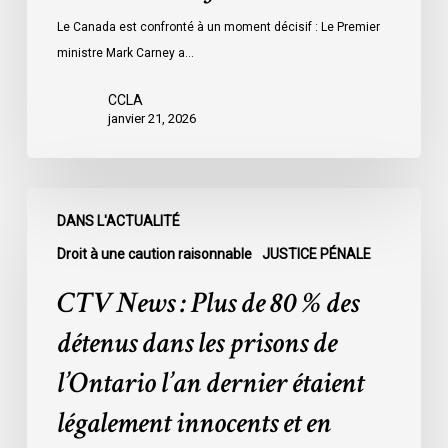
Le Canada est confronté à un moment décisif : Le Premier
ministre Mark Carney a…
CCLA
janvier 21, 2026
CTV
DANS L'ACTUALITÉ
News
:
Droit à une caution raisonnable
JUSTICE PÉNALE
Plus
CTV News : Plus de 80 % des
de
80
détenus dans les prisons de
%
l’Ontario l’an dernier étaient
des
détenus
légalement innocents et en
dans