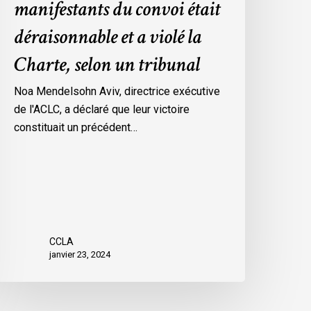
manifestants du convoi était
es
déraisonnable et a violé la
esures
’urgence
Charte, selon un tribunal
ar
ttawa
Noa Mendelsohn Aviv, directrice exécutive
ontre
de l'ACLC, a déclaré que leur victoire
es
constituait un précédent…
anifestants
u
onvoi
tait
éraisonnable
t
CCLA
janvier 23, 2024
iolé
a
harte,