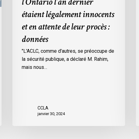
l’Ontario l’an dernier
dans
l
étaient légalement innocents
les
m
prisons
d
et en attente de leur procès :
de
p
données
l’Ontario
O
l’an
c
"L'ACLC, comme d'autres, se préoccupe de
dernier
l
la sécurité publique, a déclaré M. Rahim,
étaient
m
mais nous…
légalement
d
innocents
c
et
é
en
d
attente
e
CCLA
de
a
janvier 30, 2024
leur
v
procès
l
:
C