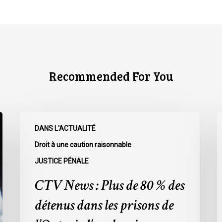
Recommended For You
CTV
C
DANS L'ACTUALITÉ
News
N
:
:
Droit à une caution raisonnable
Plus
L
JUSTICE PÉNALE
de
r
CTV News : Plus de 80 % des
80
à
%
l
détenus dans les prisons de
des
L
détenus
s