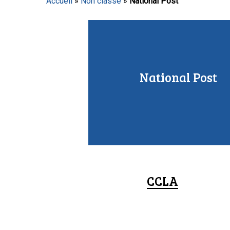
Accueil
»
Non classé
»
National Post
Appuyez sur Entrée pour lancer la recherche ou sur
National Post
CCLA