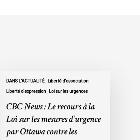
BC
DANS L'ACTUALITÉ
Liberté d'association
ews
Liberté d'expression
Loi sur les urgences
e
CBC News : Le recours à la
ecours
Loi sur les mesures d’urgence
a
par Ottawa contre les
oi
ur