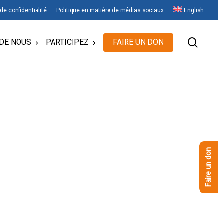
 de confidentialité
Politique en matière de médias sociaux
English
rech
DE NOUS
PARTICIPEZ
FAIRE UN DON
Faire un don