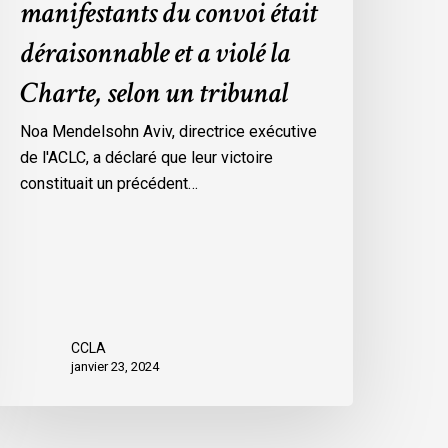
manifestants du convoi était
es
déraisonnable et a violé la
esures
’urgence
Charte, selon un tribunal
ar
ttawa
Noa Mendelsohn Aviv, directrice exécutive
ontre
de l'ACLC, a déclaré que leur victoire
es
constituait un précédent…
anifestants
u
onvoi
tait
éraisonnable
t
CCLA
janvier 23, 2024
iolé
a
harte,