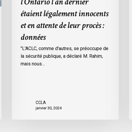
l’Ontario l’an dernier
dans
l
étaient légalement innocents
les
m
prisons
d
et en attente de leur procès :
de
p
données
l’Ontario
O
l’an
c
"L'ACLC, comme d'autres, se préoccupe de
dernier
l
la sécurité publique, a déclaré M. Rahim,
étaient
m
mais nous…
légalement
d
innocents
c
et
é
en
d
attente
e
CCLA
de
a
janvier 30, 2024
leur
v
procès
l
:
C