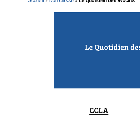
Accueil
»
Non classé
»
Le Quotidien des avocats
Appuyez sur Entrée pour lancer la recherche ou sur
Le Quotidien de
CCLA