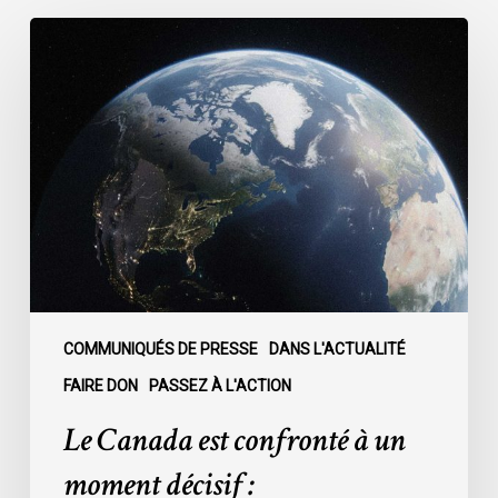
Le
Canada
est
confronté
à
un
moment
décisif
:
COMMUNIQUÉS DE PRESSE
DANS L'ACTUALITÉ
FAIRE DON
PASSEZ À L'ACTION
Le Canada est confronté à un
moment décisif :