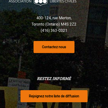
selon
un
tribunal
400-124, rue Merton,
Toronto (Ontario) M4S 2Z2
(416) 363-0321
Contactez nous
RESTEZ INFORMÉ
Rejoignez notre liste de diffusion