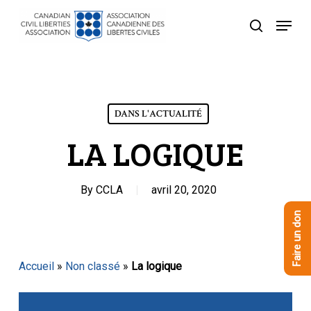
Skip
Menu
to
recherche
Close
main
Menu
content
DANS L'ACTUALITÉ
LA LOGIQUE
By
CCLA
avril 20, 2020
Faire un don
Accueil
»
Non classé
»
La logique