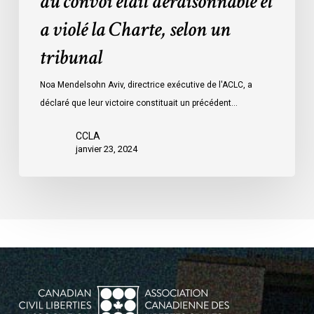
du convoi était déraisonnable et
les
a violé la Charte, selon un
mesures
d’urgence
tribunal
par
Ottawa
Noa Mendelsohn Aviv, directrice exécutive de l'ACLC, a
contre
déclaré que leur victoire constituait un précédent…
les
manifestants
CCLA
janvier 23, 2024
du
convoi
était
déraisonnable
et
a
violé
la
Charte,