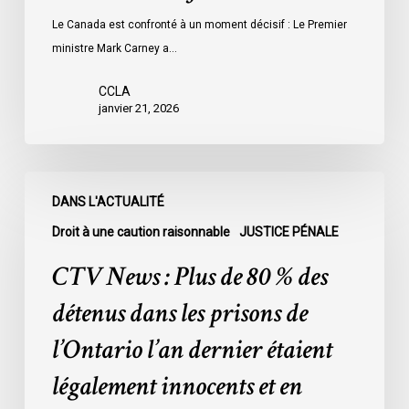
Le Canada est confronté à un moment décisif : Le Premier
ministre Mark Carney a…
CCLA
janvier 21, 2026
CTV
DANS L'ACTUALITÉ
News
:
Droit à une caution raisonnable
JUSTICE PÉNALE
Plus
CTV News : Plus de 80 % des
de
80
détenus dans les prisons de
%
l’Ontario l’an dernier étaient
des
détenus
légalement innocents et en
dans