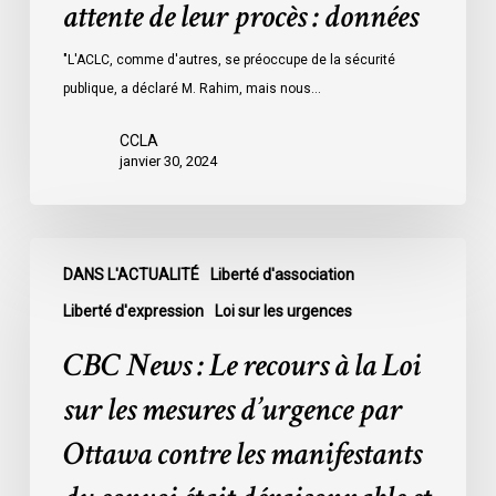
attente de leur procès : données
les
prisons
"L'ACLC, comme d'autres, se préoccupe de la sécurité
de
publique, a déclaré M. Rahim, mais nous…
l’Ontario
l’an
CCLA
dernier
janvier 30, 2024
étaient
légalement
innocents
CBC
et
DANS L'ACTUALITÉ
Liberté d'association
News
en
:
Liberté d'expression
Loi sur les urgences
attente
Le
CBC News : Le recours à la Loi
de
recours
leur
à
sur les mesures d’urgence par
procès
la
Ottawa contre les manifestants
:
Loi
données
sur