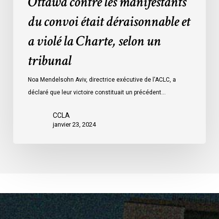
Ottawa contre les manifestants
Loi
données
sur
du convoi était déraisonnable et
les
a violé la Charte, selon un
mesures
d’urgence
tribunal
par
Ottawa
Noa Mendelsohn Aviv, directrice exécutive de l'ACLC, a
contre
déclaré que leur victoire constituait un précédent…
les
manifestants
CCLA
janvier 23, 2024
du
convoi
était
déraisonnable
et
a
violé
la