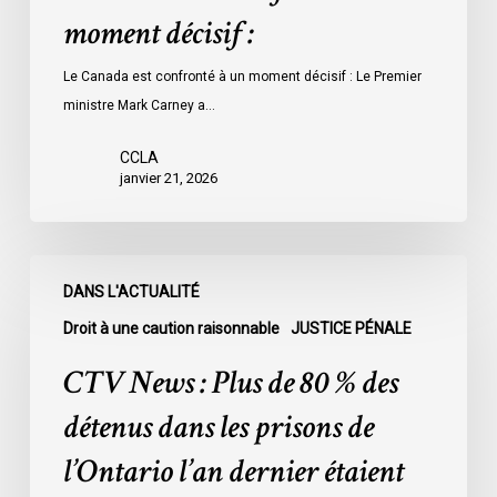
moment décisif :
Le Canada est confronté à un moment décisif : Le Premier
ministre Mark Carney a…
CCLA
janvier 21, 2026
CTV
DANS L'ACTUALITÉ
News
:
Droit à une caution raisonnable
JUSTICE PÉNALE
Plus
CTV News : Plus de 80 % des
de
80
détenus dans les prisons de
%
l’Ontario l’an dernier étaient
des