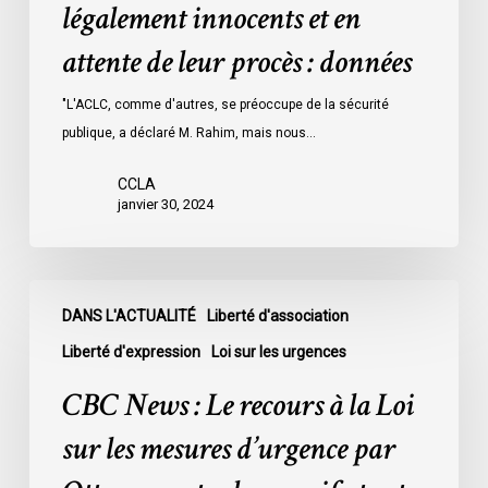
détenus
légalement innocents et en
dans
attente de leur procès : données
les
prisons
"L'ACLC, comme d'autres, se préoccupe de la sécurité
de
publique, a déclaré M. Rahim, mais nous…
l’Ontario
l’an
CCLA
dernier
janvier 30, 2024
étaient
légalement
innocents
CBC
et
DANS L'ACTUALITÉ
Liberté d'association
News
en
:
Liberté d'expression
Loi sur les urgences
attente
Le
CBC News : Le recours à la Loi
de
recours
leur
à
sur les mesures d’urgence par
procès
la
: