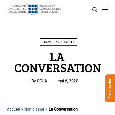
Skip
Menu
to
recherche
Close
main
Menu
content
DANS L'ACTUALITÉ
LA
CONVERSATION
Faire un don
By
CCLA
mai 6, 2020
Accueil
»
Non classé
»
La Conversation