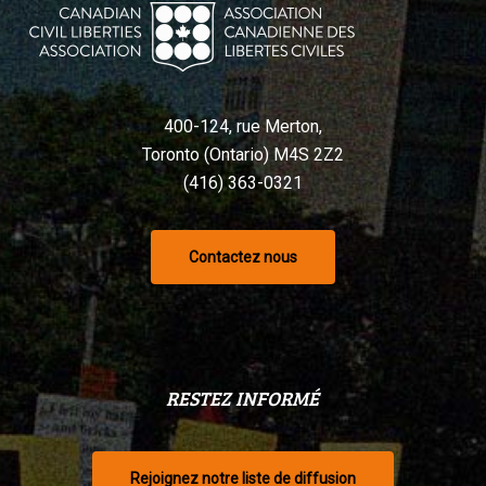
Charte,
selon
un
tribunal
400-124, rue Merton,
Toronto (Ontario) M4S 2Z2
(416) 363-0321
Contactez nous
RESTEZ INFORMÉ
Rejoignez notre liste de diffusion