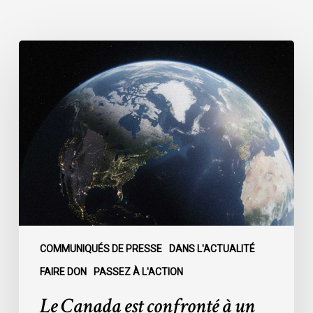
Le
Canada
est
confronté
à
un
moment
décisif
:
COMMUNIQUÉS DE PRESSE
DANS L'ACTUALITÉ
FAIRE DON
PASSEZ À L'ACTION
Le Canada est confronté à un