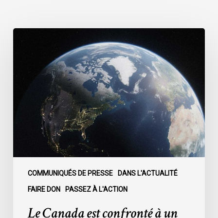
Le
Canada
est
confronté
à
un
moment
décisif
:
COMMUNIQUÉS DE PRESSE
DANS L'ACTUALITÉ
FAIRE DON
PASSEZ À L'ACTION
Le Canada est confronté à un