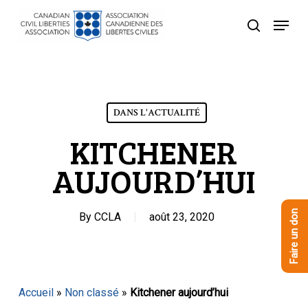
Skip
Menu
to
recherche
Close
main
Menu
content
DANS L'ACTUALITÉ
KITCHENER
AUJOURD’HUI
Faire un don
By
CCLA
août 23, 2020
Accueil
»
Non classé
»
Kitchener aujourd’hui