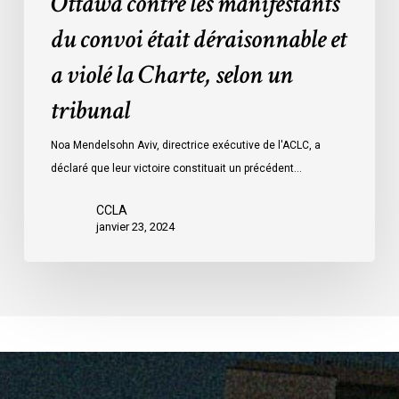
Ottawa contre les manifestants
Loi
données
sur
du convoi était déraisonnable et
les
a violé la Charte, selon un
mesures
d’urgence
tribunal
par
Ottawa
Noa Mendelsohn Aviv, directrice exécutive de l'ACLC, a
contre
déclaré que leur victoire constituait un précédent…
les
manifestants
CCLA
janvier 23, 2024
du
convoi
était
déraisonnable
et
a
violé
la