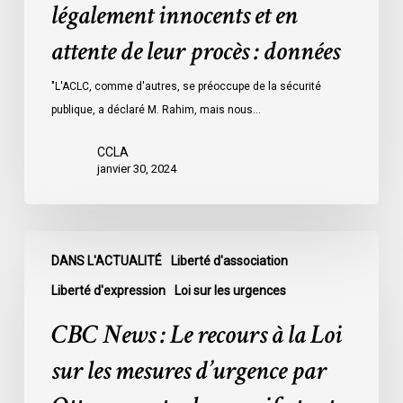
détenus
légalement innocents et en
dans
attente de leur procès : données
les
prisons
"L'ACLC, comme d'autres, se préoccupe de la sécurité
de
publique, a déclaré M. Rahim, mais nous…
l’Ontario
l’an
CCLA
dernier
janvier 30, 2024
étaient
légalement
innocents
CBC
et
DANS L'ACTUALITÉ
Liberté d'association
News
en
:
Liberté d'expression
Loi sur les urgences
attente
Le
CBC News : Le recours à la Loi
de
recours
leur
à
sur les mesures d’urgence par
procès
la
: