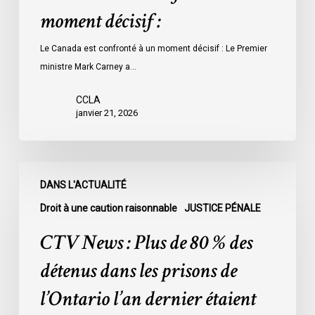
moment décisif :
Le Canada est confronté à un moment décisif : Le Premier
ministre Mark Carney a…
CCLA
janvier 21, 2026
CTV
DANS L'ACTUALITÉ
News
:
Droit à une caution raisonnable
JUSTICE PÉNALE
Plus
CTV News : Plus de 80 % des
de
80
détenus dans les prisons de
%
l’Ontario l’an dernier étaient
des