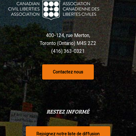
Charte,
selon
un
tribunal
400-124, rue Merton,
Toronto (Ontario) M4S 2Z2
(416) 363-0321
Contactez nous
RESTEZ INFORMÉ
Rejoignez notre liste de diffusion