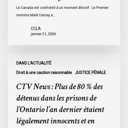
Le Canada est confronté à un moment décisif : Le Premier
ministre Mark Carney a…
CCLA
janvier 21, 2026
CTV
DANS L'ACTUALITÉ
News
:
Droit à une caution raisonnable
JUSTICE PÉNALE
Plus
CTV News : Plus de 80 % des
de
80
détenus dans les prisons de
%
l’Ontario l’an dernier étaient
des
détenus
légalement innocents et en
dans