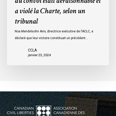
du convoi était déraisonnable et
les
a violé la Charte, selon un
mesures
d’urgence
tribunal
par
Ottawa
Noa Mendelsohn Aviv, directrice exécutive de l'ACLC, a
contre
déclaré que leur victoire constituait un précédent…
les
manifestants
CCLA
janvier 23, 2024
du
convoi
était
déraisonnable
et
a
violé
la
Charte,