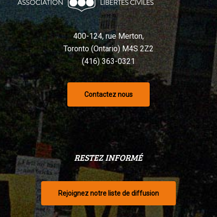
selon
un
tribunal
400-124, rue Merton,
Toronto (Ontario) M4S 2Z2
(416) 363-0321
Contactez nous
RESTEZ INFORMÉ
Rejoignez notre liste de diffusion