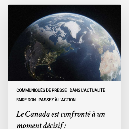
Le
Canada
est
confronté
à
un
moment
décisif
:
COMMUNIQUÉS DE PRESSE
DANS L'ACTUALITÉ
FAIRE DON
PASSEZ À L'ACTION
Le Canada est confronté à un
moment décisif :