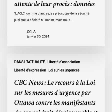
attente de leur procès : données
les
prisons
"L'ACLC, comme d'autres, se préoccupe de la sécurité
de
publique, a déclaré M. Rahim, mais nous…
l’Ontario
l’an
CCLA
dernier
janvier 30, 2024
étaient
légalement
innocents
CBC
et
DANS L'ACTUALITÉ
Liberté d'association
News
en
:
Liberté d'expression
Loi sur les urgences
attente
Le
CBC News : Le recours à la Loi
de
recours
leur
à
sur les mesures d’urgence par
procès
la
Ottawa contre les manifestants
:
Loi
données
sur