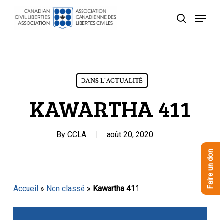
Skip
Menu
to
recherche
Close
main
Menu
content
DANS L'ACTUALITÉ
KAWARTHA 411
By
CCLA
août 20, 2020
Faire un don
Accueil
»
Non classé
»
Kawartha 411