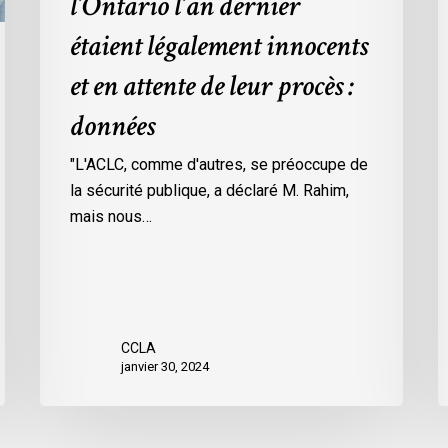
l’Ontario l’an dernier
dans
l
étaient légalement innocents
les
m
prisons
d
et en attente de leur procès :
de
p
données
l’Ontario
O
l’an
c
"L'ACLC, comme d'autres, se préoccupe de
dernier
l
la sécurité publique, a déclaré M. Rahim,
étaient
m
mais nous…
légalement
d
innocents
c
et
é
en
d
attente
e
CCLA
de
a
janvier 30, 2024
leur
v
procès
l
:
C