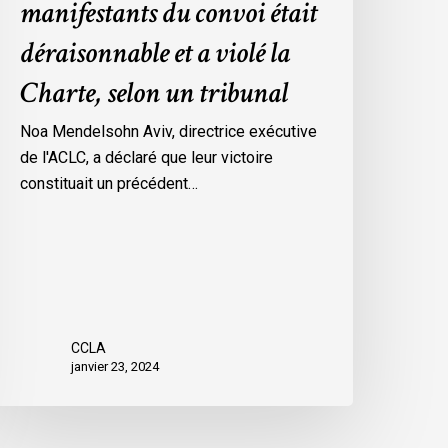
manifestants du convoi était
es
déraisonnable et a violé la
esures
’urgence
Charte, selon un tribunal
ar
ttawa
Noa Mendelsohn Aviv, directrice exécutive
ontre
de l'ACLC, a déclaré que leur victoire
es
constituait un précédent…
anifestants
u
onvoi
tait
éraisonnable
t
CCLA
janvier 23, 2024
iolé
a
harte,