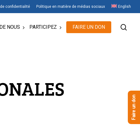
 de confidentialité
Politique en matière de médias sociaux
English
rech
DE NOUS
PARTICIPEZ
FAIRE UN DON
IONALES
Faire un don