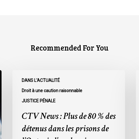
Recommended For You
CTV
C
DANS L'ACTUALITÉ
News
N
:
:
Droit à une caution raisonnable
Plus
L
JUSTICE PÉNALE
de
r
CTV News : Plus de 80 % des
80
à
%
l
détenus dans les prisons de
des
L
détenus
s