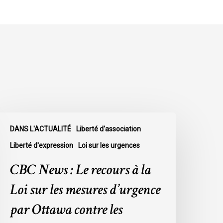
BC
DANS L'ACTUALITÉ
Liberté d'association
ews
Liberté d'expression
Loi sur les urgences
e
CBC News : Le recours à la
ecours
Loi sur les mesures d’urgence
a
par Ottawa contre les
oi
ur