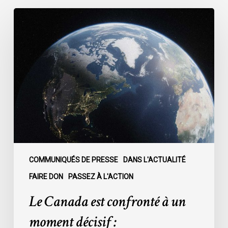
Le
Canada
est
confronté
à
un
moment
décisif
:
COMMUNIQUÉS DE PRESSE
DANS L'ACTUALITÉ
FAIRE DON
PASSEZ À L'ACTION
Le Canada est confronté à un
moment décisif :