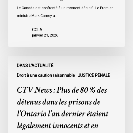
Le Canada est confronté à un moment décisif : Le Premier
ministre Mark Carney a…
CCLA
janvier 21, 2026
CTV
DANS L'ACTUALITÉ
News
:
Droit à une caution raisonnable
JUSTICE PÉNALE
Plus
CTV News : Plus de 80 % des
de
80
détenus dans les prisons de
%
l’Ontario l’an dernier étaient
des
détenus
légalement innocents et en
dans