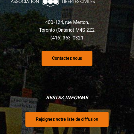
selon
un
tribunal
400-124, rue Merton,
Toronto (Ontario) M4S 2Z2
(416) 363-0321
Contactez nous
RESTEZ INFORMÉ
Rejoignez notre liste de diffusion