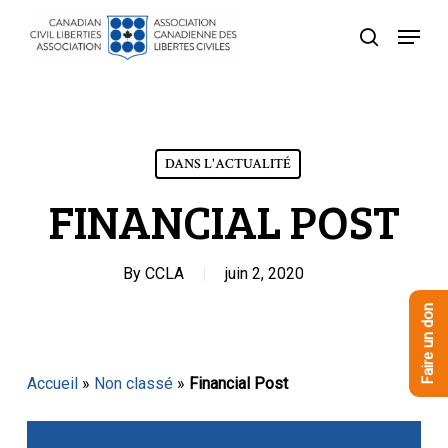
Skip
Menu
to
recherche
Close
main
Menu
content
DANS L'ACTUALITÉ
FINANCIAL POST
By
CCLA
juin 2, 2020
Faire un don
Accueil
»
Non classé
»
Financial Post