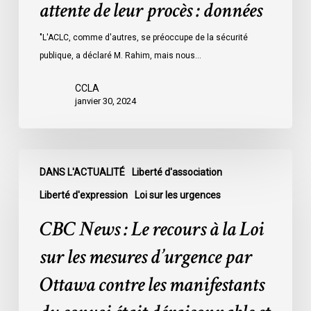
attente de leur procès : données
les
prisons
"L'ACLC, comme d'autres, se préoccupe de la sécurité
de
publique, a déclaré M. Rahim, mais nous…
l’Ontario
l’an
CCLA
dernier
janvier 30, 2024
étaient
légalement
innocents
CBC
et
DANS L'ACTUALITÉ
Liberté d'association
News
en
:
Liberté d'expression
Loi sur les urgences
attente
Le
CBC News : Le recours à la Loi
de
recours
leur
à
sur les mesures d’urgence par
procès
la
Ottawa contre les manifestants
:
Loi
données
sur