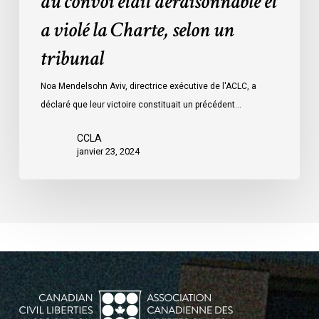
du convoi était déraisonnable et
les
a violé la Charte, selon un
mesures
d’urgence
tribunal
par
Ottawa
Noa Mendelsohn Aviv, directrice exécutive de l'ACLC, a
contre
déclaré que leur victoire constituait un précédent…
les
manifestants
CCLA
janvier 23, 2024
du
convoi
était
déraisonnable
et
a
violé
la
Charte,