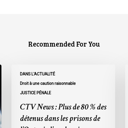
Recommended For You
CTV
C
DANS L'ACTUALITÉ
News
N
:
:
Droit à une caution raisonnable
Plus
L
JUSTICE PÉNALE
de
r
CTV News : Plus de 80 % des
80
à
%
l
détenus dans les prisons de
des
L
détenus
s