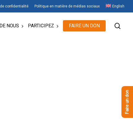
 de confidentialité
Politique en matière de médias sociaux
English
rech
DE NOUS
PARTICIPEZ
FAIRE UN DON
Faire un don