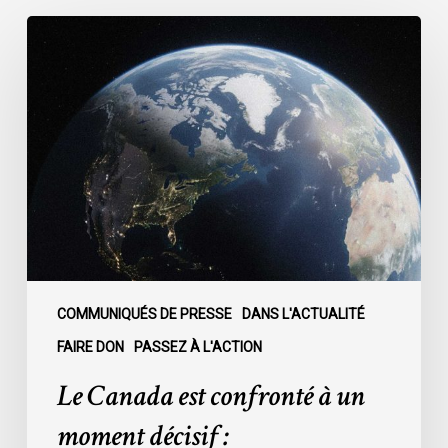
Le
Canada
est
confronté
à
un
moment
décisif
:
COMMUNIQUÉS DE PRESSE
DANS L'ACTUALITÉ
FAIRE DON
PASSEZ À L'ACTION
Le Canada est confronté à un
moment décisif :