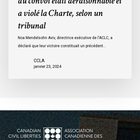
du convoi était déraisonnable et
les
a violé la Charte, selon un
mesures
d’urgence
tribunal
par
Ottawa
Noa Mendelsohn Aviv, directrice exécutive de l'ACLC, a
contre
déclaré que leur victoire constituait un précédent…
les
manifestants
CCLA
janvier 23, 2024
du
convoi
était
déraisonnable
et
a
violé
la
Charte,