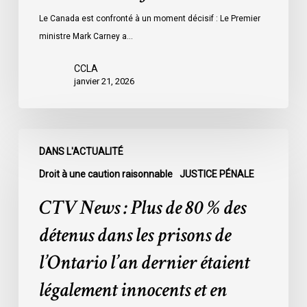
Le Canada est confronté à un moment décisif : Le Premier
ministre Mark Carney a…
CCLA
janvier 21, 2026
CTV
DANS L'ACTUALITÉ
News
:
Droit à une caution raisonnable
JUSTICE PÉNALE
Plus
CTV News : Plus de 80 % des
de
80
détenus dans les prisons de
%
l’Ontario l’an dernier étaient
des
détenus
légalement innocents et en
dans