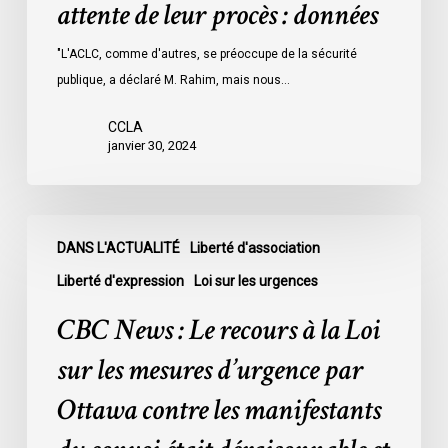
attente de leur procès : données
les
prisons
"L'ACLC, comme d'autres, se préoccupe de la sécurité
de
publique, a déclaré M. Rahim, mais nous…
l’Ontario
l’an
CCLA
dernier
janvier 30, 2024
étaient
légalement
innocents
CBC
et
DANS L'ACTUALITÉ
Liberté d'association
News
en
:
Liberté d'expression
Loi sur les urgences
attente
Le
CBC News : Le recours à la Loi
de
recours
leur
à
sur les mesures d’urgence par
procès
la
Ottawa contre les manifestants
:
Loi
données
sur