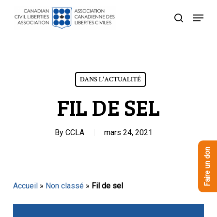
Skip
Menu
to
recherche
Close
main
Menu
content
DANS L'ACTUALITÉ
FIL DE SEL
By
CCLA
mars 24, 2021
Faire un don
Accueil
»
Non classé
»
Fil de sel