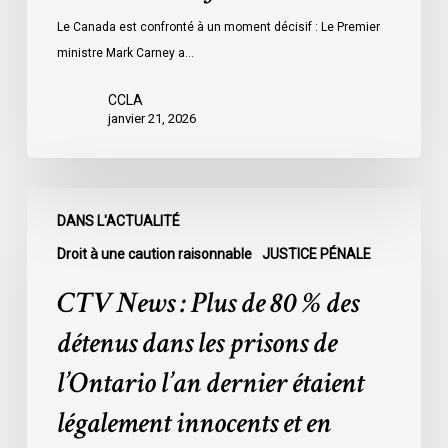
Le Canada est confronté à un moment décisif : Le Premier
ministre Mark Carney a…
CCLA
janvier 21, 2026
CTV
DANS L'ACTUALITÉ
News
:
Droit à une caution raisonnable
JUSTICE PÉNALE
Plus
CTV News : Plus de 80 % des
de
80
détenus dans les prisons de
%
l’Ontario l’an dernier étaient
des
détenus
légalement innocents et en
dans