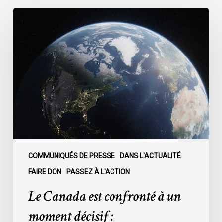
Le
Canada
est
confronté
à
un
moment
décisif
:
COMMUNIQUÉS DE PRESSE
DANS L'ACTUALITÉ
FAIRE DON
PASSEZ À L'ACTION
Le Canada est confronté à un
moment décisif :