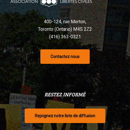
selon
un
tribunal
400-124, rue Merton,
Toronto (Ontario) M4S 2Z2
(416) 363-0321
Contactez nous
RESTEZ INFORMÉ
Rejoignez notre liste de diffusion