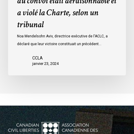
du convoi était déraisonnable et
les
a violé la Charte, selon un
mesures
d’urgence
tribunal
par
Ottawa
Noa Mendelsohn Aviv, directrice exécutive de l'ACLC, a
contre
déclaré que leur victoire constituait un précédent…
les
manifestants
CCLA
janvier 23, 2024
du
convoi
était
déraisonnable
et
a
violé
la
Charte,