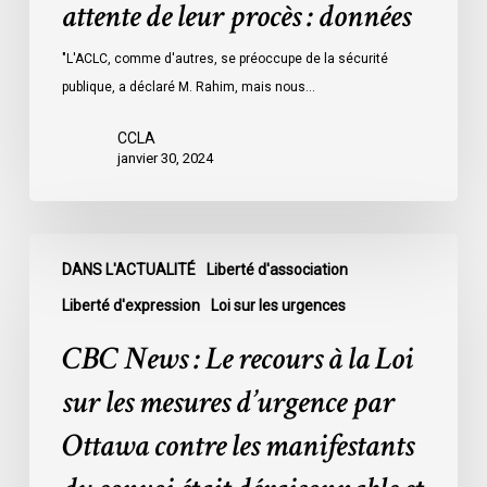
attente de leur procès : données
les
prisons
"L'ACLC, comme d'autres, se préoccupe de la sécurité
de
publique, a déclaré M. Rahim, mais nous…
l’Ontario
l’an
CCLA
dernier
janvier 30, 2024
étaient
légalement
innocents
CBC
et
DANS L'ACTUALITÉ
Liberté d'association
News
en
:
Liberté d'expression
Loi sur les urgences
attente
Le
CBC News : Le recours à la Loi
de
recours
leur
à
sur les mesures d’urgence par
procès
la
Ottawa contre les manifestants
:
Loi
données
sur