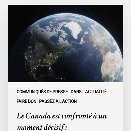
Le
Canada
est
confronté
à
un
moment
décisif
:
COMMUNIQUÉS DE PRESSE
DANS L'ACTUALITÉ
FAIRE DON
PASSEZ À L'ACTION
Le Canada est confronté à un
moment décisif :