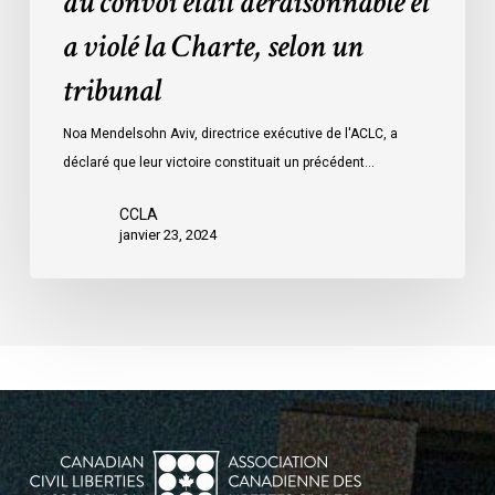
du convoi était déraisonnable et
les
a violé la Charte, selon un
mesures
d’urgence
tribunal
par
Ottawa
Noa Mendelsohn Aviv, directrice exécutive de l'ACLC, a
contre
déclaré que leur victoire constituait un précédent…
les
manifestants
CCLA
janvier 23, 2024
du
convoi
était
déraisonnable
et
a
violé
la
Charte,