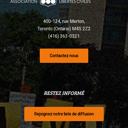
selon
un
tribunal
400-124, rue Merton,
Toronto (Ontario) M4S 2Z2
(416) 363-0321
Contactez nous
RESTEZ INFORMÉ
Rejoignez notre liste de diffusion