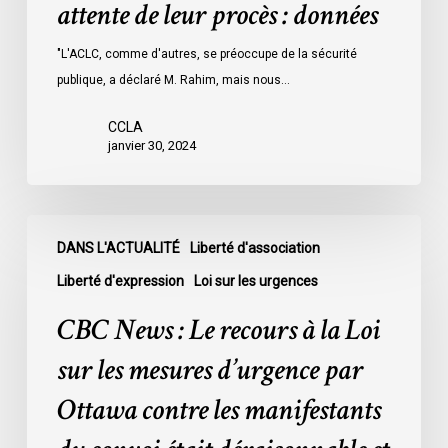
attente de leur procès : données
les
prisons
"L'ACLC, comme d'autres, se préoccupe de la sécurité
de
publique, a déclaré M. Rahim, mais nous…
l’Ontario
l’an
CCLA
dernier
janvier 30, 2024
étaient
légalement
innocents
CBC
et
DANS L'ACTUALITÉ
Liberté d'association
News
en
:
Liberté d'expression
Loi sur les urgences
attente
Le
CBC News : Le recours à la Loi
de
recours
leur
à
sur les mesures d’urgence par
procès
la
Ottawa contre les manifestants
:
Loi
données
sur