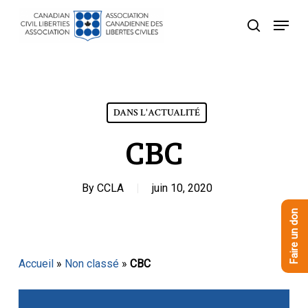
Skip
Menu
to
recherche
Close
main
Menu
content
DANS L'ACTUALITÉ
CBC
By
CCLA
juin 10, 2020
Faire un don
Accueil
»
Non classé
»
CBC