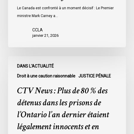
Le Canada est confronté à un moment décisif : Le Premier
ministre Mark Carney a…
CCLA
janvier 21, 2026
CTV
DANS L'ACTUALITÉ
News
:
Droit à une caution raisonnable
JUSTICE PÉNALE
Plus
CTV News : Plus de 80 % des
de
80
détenus dans les prisons de
%
l’Ontario l’an dernier étaient
des
détenus
légalement innocents et en
dans