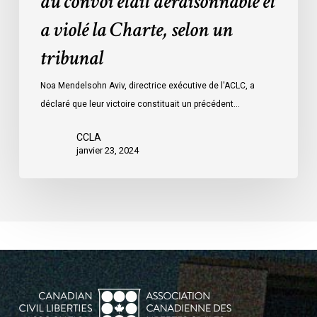
du convoi était déraisonnable et
les
a violé la Charte, selon un
mesures
d’urgence
tribunal
par
Ottawa
Noa Mendelsohn Aviv, directrice exécutive de l'ACLC, a
contre
déclaré que leur victoire constituait un précédent…
les
manifestants
CCLA
janvier 23, 2024
du
convoi
était
déraisonnable
et
a
violé
la
Charte,