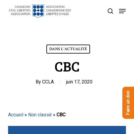
Skip
Menu
to
recherche
Close
main
Menu
content
DANS L'ACTUALITÉ
CBC
By
CCLA
juin 17, 2020
Faire un don
Accueil
»
Non classé
»
CBC