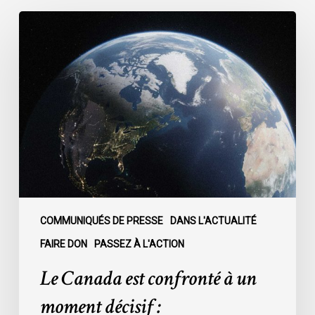
Le
Canada
est
confronté
à
un
moment
décisif
:
COMMUNIQUÉS DE PRESSE
DANS L'ACTUALITÉ
FAIRE DON
PASSEZ À L'ACTION
Le Canada est confronté à un
moment décisif :