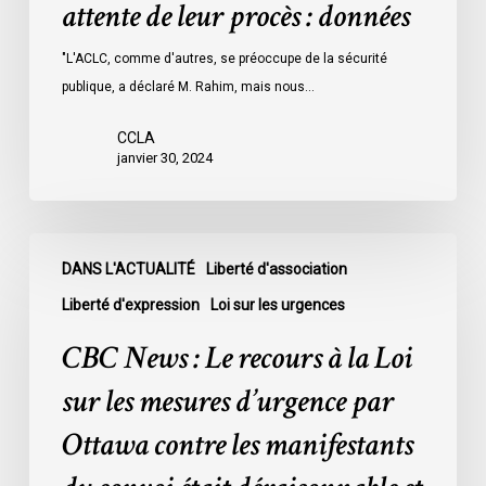
attente de leur procès : données
les
prisons
"L'ACLC, comme d'autres, se préoccupe de la sécurité
de
publique, a déclaré M. Rahim, mais nous…
l’Ontario
l’an
CCLA
dernier
janvier 30, 2024
étaient
légalement
innocents
CBC
et
DANS L'ACTUALITÉ
Liberté d'association
News
en
:
Liberté d'expression
Loi sur les urgences
attente
Le
CBC News : Le recours à la Loi
de
recours
leur
à
sur les mesures d’urgence par
procès
la
Ottawa contre les manifestants
:
Loi
données
sur