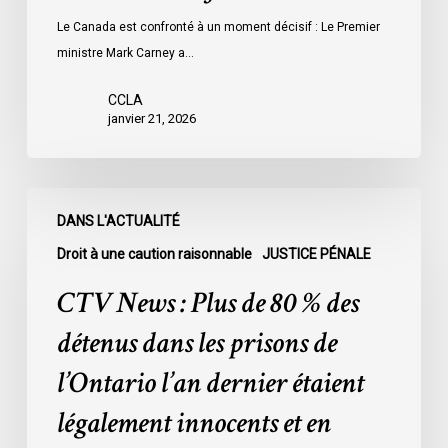
Le Canada est confronté à un moment décisif : Le Premier
ministre Mark Carney a…
CCLA
janvier 21, 2026
CTV
DANS L'ACTUALITÉ
News
:
Droit à une caution raisonnable
JUSTICE PÉNALE
Plus
CTV News : Plus de 80 % des
de
80
détenus dans les prisons de
%
l’Ontario l’an dernier étaient
des
détenus
légalement innocents et en
dans