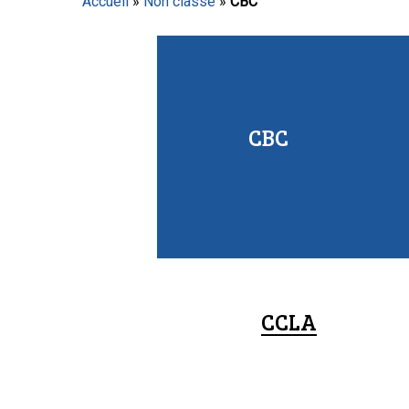
Accueil
»
Non classé
»
CBC
Appuyez sur Entrée pour lancer la recherche ou sur
CBC
CCLA