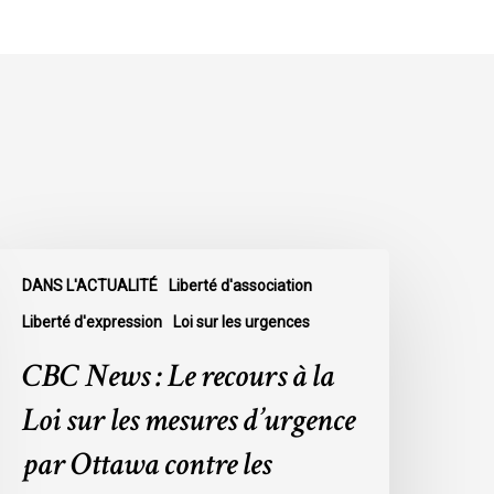
BC
DANS L'ACTUALITÉ
Liberté d'association
ews
Liberté d'expression
Loi sur les urgences
e
CBC News : Le recours à la
ecours
Loi sur les mesures d’urgence
a
par Ottawa contre les
oi
ur