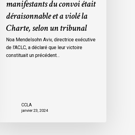
manifestants du convoi était
es
déraisonnable et a violé la
esures
’urgence
Charte, selon un tribunal
ar
ttawa
Noa Mendelsohn Aviv, directrice exécutive
ontre
de l'ACLC, a déclaré que leur victoire
es
constituait un précédent…
anifestants
u
onvoi
tait
éraisonnable
t
CCLA
janvier 23, 2024
iolé
a
harte,