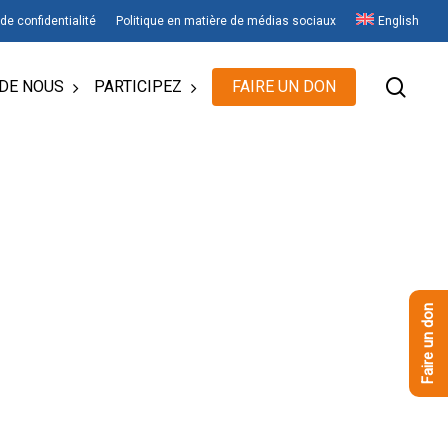
 de confidentialité
Politique en matière de médias sociaux
English
rech
DE NOUS
PARTICIPEZ
FAIRE UN DON
Faire un don