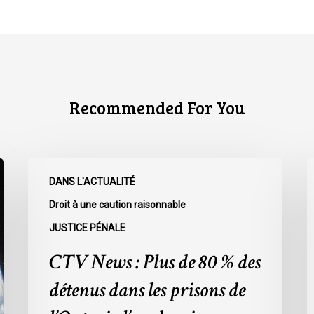
Recommended For You
CTV
C
DANS L'ACTUALITÉ
News
N
:
:
Droit à une caution raisonnable
Plus
L
JUSTICE PÉNALE
de
r
CTV News : Plus de 80 % des
80
à
%
l
détenus dans les prisons de
des
L
détenus
s