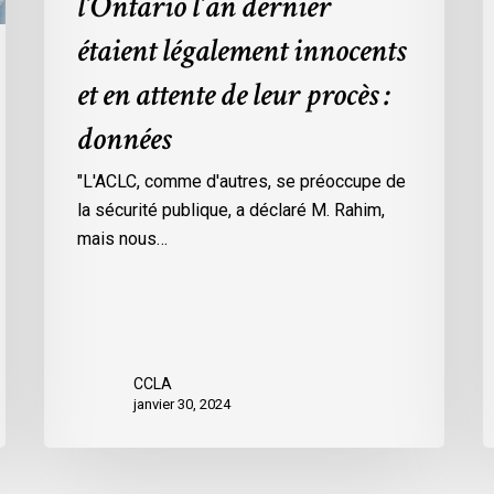
l’Ontario l’an dernier
dans
l
étaient légalement innocents
les
m
prisons
d
et en attente de leur procès :
de
p
données
l’Ontario
O
l’an
c
"L'ACLC, comme d'autres, se préoccupe de
dernier
l
la sécurité publique, a déclaré M. Rahim,
étaient
m
mais nous…
légalement
d
innocents
c
et
é
en
d
attente
e
CCLA
de
a
janvier 30, 2024
leur
v
procès
l
:
C