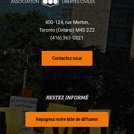
selon
un
tribunal
400-124, rue Merton,
Toronto (Ontario) M4S 2Z2
(416) 363-0321
Contactez nous
RESTEZ INFORMÉ
Rejoignez notre liste de diffusion