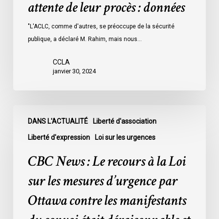
attente de leur procès : données
les
prisons
"L'ACLC, comme d'autres, se préoccupe de la sécurité
de
publique, a déclaré M. Rahim, mais nous…
l’Ontario
l’an
CCLA
dernier
janvier 30, 2024
étaient
légalement
innocents
CBC
et
DANS L'ACTUALITÉ
Liberté d'association
News
en
:
Liberté d'expression
Loi sur les urgences
attente
Le
CBC News : Le recours à la Loi
de
recours
leur
à
sur les mesures d’urgence par
procès
la
Ottawa contre les manifestants
:
Loi
données
sur