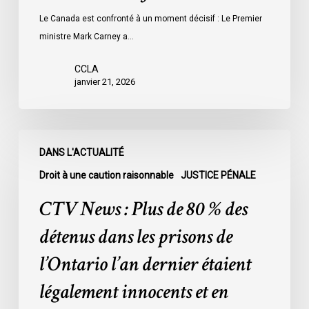
Le Canada est confronté à un moment décisif : Le Premier
ministre Mark Carney a…
CCLA
janvier 21, 2026
CTV
DANS L'ACTUALITÉ
News
:
Droit à une caution raisonnable
JUSTICE PÉNALE
Plus
CTV News : Plus de 80 % des
de
80
détenus dans les prisons de
%
l’Ontario l’an dernier étaient
des
détenus
légalement innocents et en
dans