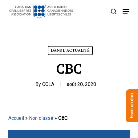
Skip
Menu
to
recherche
Close
main
Menu
content
DANS L'ACTUALITÉ
CBC
By
CCLA
août 20, 2020
Faire un don
Accueil
»
Non classé
»
CBC