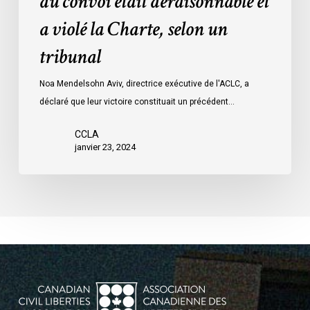
du convoi était déraisonnable et
les
a violé la Charte, selon un
mesures
d’urgence
tribunal
par
Ottawa
Noa Mendelsohn Aviv, directrice exécutive de l'ACLC, a
contre
déclaré que leur victoire constituait un précédent…
les
manifestants
CCLA
janvier 23, 2024
du
convoi
était
déraisonnable
et
a
violé
la
Charte,