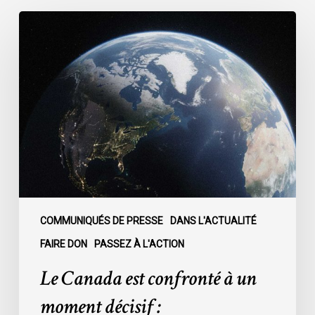
Le
Canada
est
confronté
à
un
moment
décisif
:
COMMUNIQUÉS DE PRESSE
DANS L'ACTUALITÉ
FAIRE DON
PASSEZ À L'ACTION
Le Canada est confronté à un
moment décisif :