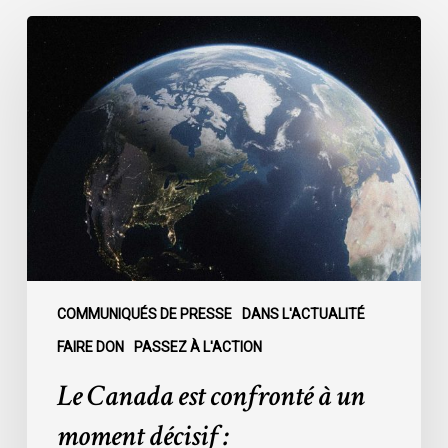
Le
Canada
est
confronté
à
un
moment
décisif
:
COMMUNIQUÉS DE PRESSE
DANS L'ACTUALITÉ
FAIRE DON
PASSEZ À L'ACTION
Le Canada est confronté à un
moment décisif :