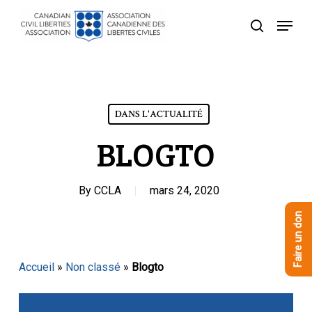
Skip
Menu
to
recherche
Close
main
Menu
content
DANS L'ACTUALITÉ
BLOGTO
By
CCLA
mars 24, 2020
Faire un don
Accueil
»
Non classé
»
Blogto