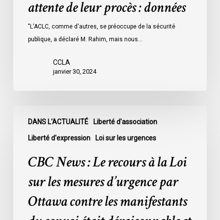
attente de leur procès : données
les
prisons
"L'ACLC, comme d'autres, se préoccupe de la sécurité
de
publique, a déclaré M. Rahim, mais nous…
l’Ontario
l’an
CCLA
dernier
janvier 30, 2024
étaient
légalement
innocents
CBC
et
DANS L'ACTUALITÉ
Liberté d'association
News
en
:
Liberté d'expression
Loi sur les urgences
attente
Le
CBC News : Le recours à la Loi
de
recours
leur
à
sur les mesures d’urgence par
procès
la
Ottawa contre les manifestants
:
Loi
données
sur