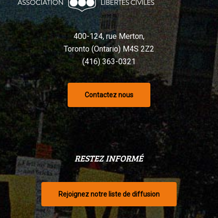
selon
un
tribunal
400-124, rue Merton,
Toronto (Ontario) M4S 2Z2
(416) 363-0321
Contactez nous
RESTEZ INFORMÉ
Rejoignez notre liste de diffusion