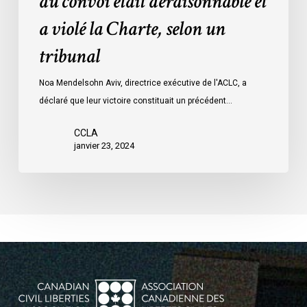
du convoi était déraisonnable et
les
a violé la Charte, selon un
mesures
d’urgence
tribunal
par
Ottawa
Noa Mendelsohn Aviv, directrice exécutive de l'ACLC, a
contre
déclaré que leur victoire constituait un précédent…
les
manifestants
CCLA
janvier 23, 2024
du
convoi
était
déraisonnable
et
a
violé
la
Charte,