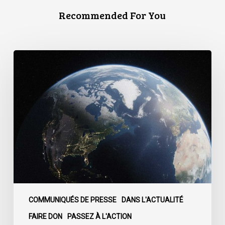
Recommended For You
Le
Canada
est
confronté
à
un
moment
décisif
:
COMMUNIQUÉS DE PRESSE
DANS L'ACTUALITÉ
FAIRE DON
PASSEZ À L'ACTION