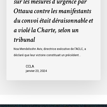
sur les mesures d’urgence par
procès
la
Ottawa contre les manifestants
:
Loi
données
sur
du convoi était déraisonnable et
les
a violé la Charte, selon un
mesures
d’urgence
tribunal
par
Ottawa
Noa Mendelsohn Aviv, directrice exécutive de l'ACLC, a
contre
déclaré que leur victoire constituait un précédent…
les
manifestants
CCLA
janvier 23, 2024
du
convoi
était
déraisonnable
et
a