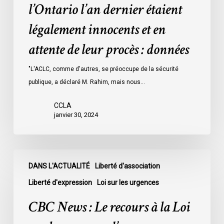
l’Ontario l’an dernier étaient
des
détenus
légalement innocents et en
dans
attente de leur procès : données
les
prisons
"L'ACLC, comme d'autres, se préoccupe de la sécurité
de
publique, a déclaré M. Rahim, mais nous…
l’Ontario
l’an
CCLA
dernier
janvier 30, 2024
étaient
légalement
innocents
CBC
et
DANS L'ACTUALITÉ
Liberté d'association
News
en
:
Liberté d'expression
Loi sur les urgences
attente
Le
CBC News : Le recours à la Loi
de
recours
leur
à