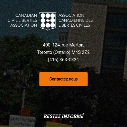
violé
la
Charte,
selon
un
tribunal
400-124, rue Merton,
Toronto (Ontario) M4S 2Z2
(416) 363-0321
Contactez nous
RESTEZ INFORMÉ