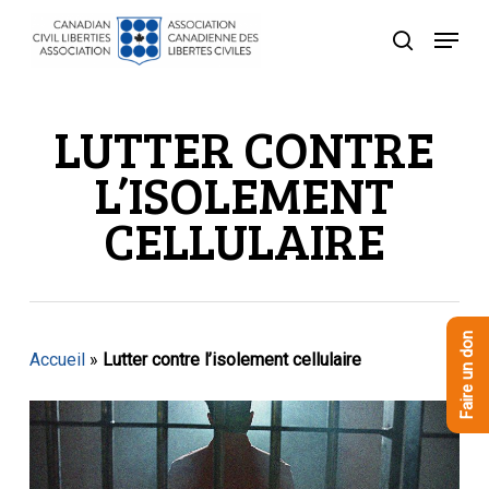
Skip
Menu
to
recherche
Close
main
Menu
content
LUTTER CONTRE
L’ISOLEMENT
CELLULAIRE
Faire un don
Accueil
»
Lutter contre l’isolement cellulaire