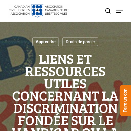
Skip
Menu
to
recherche
Close
main
Menu
content
Apprendre
Droits de parole
LIENS ET
RESSOURCES
UTILES
CONCERNANT LA
Faire un don
DISCRIMINATION
FONDÉE SUR LE