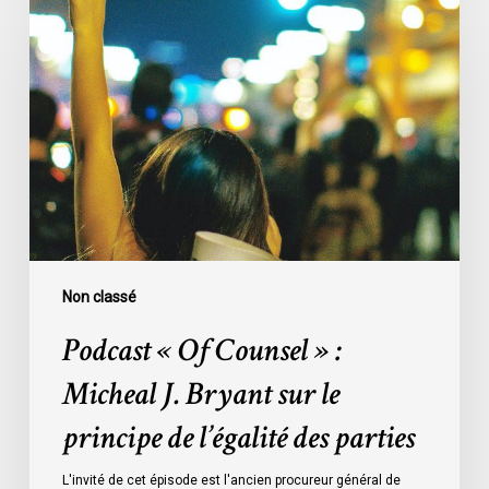
«
Of
Counsel
»
:
Micheal
J.
Bryant
sur
le
principe
Non classé
de
Podcast « Of Counsel » :
l’égalité
des
Micheal J. Bryant sur le
parties
principe de l’égalité des parties
L'invité de cet épisode est l'ancien procureur général de