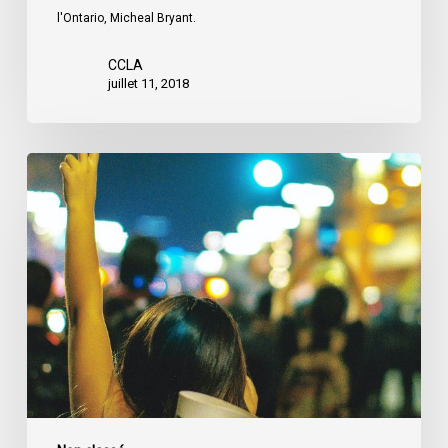
l'Ontario, Micheal Bryant.
CCLA
juillet 11, 2018
L’ACLC
rend
hommage
au
professeur
Louis
Greenspan