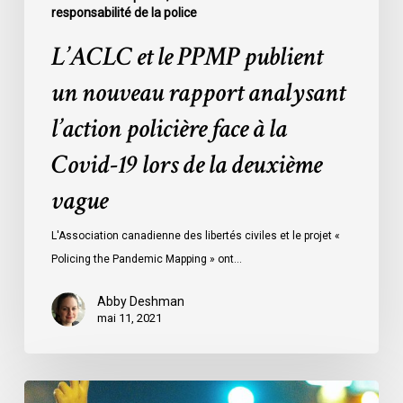
Covid-
responsabilité de la police
19
L’ACLC et le PPMP publient
lors
de
un nouveau rapport analysant
la
l’action policière face à la
deuxième
vague
Covid-19 lors de la deuxième
vague
L'Association canadienne des libertés civiles et le projet «
Policing the Pandemic Mapping » ont…
Abby Deshman
mai 11, 2021
Podcast