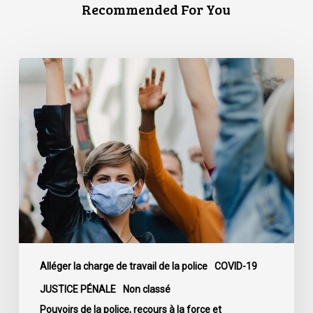
Recommended For You
L’ACLC
et
le
PPMP
publient
un
nouveau
rapport
analysant
l’action
policière
face
Alléger la charge de travail de la police
COVID-19
à
JUSTICE PÉNALE
Non classé
la
Pouvoirs de la police, recours à la force et