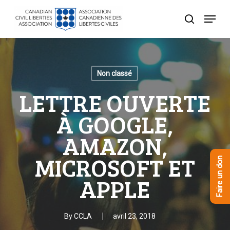
Skip
Menu
to
recherche
Close
main
Menu
content
Non classé
LETTRE OUVERTE
À GOOGLE,
AMAZON,
MICROSOFT ET
Faire un don
APPLE
By
CCLA
avril 23, 2018