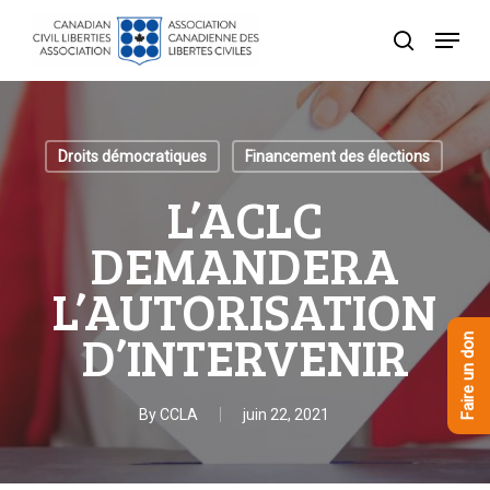
Skip
Menu
to
recherche
Close
main
Menu
content
Droits démocratiques
Financement des élections
L’ACLC
DEMANDERA
L’AUTORISATION
D’INTERVENIR
Faire un don
By
CCLA
juin 22, 2021