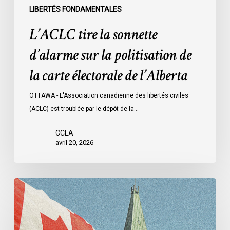
l’Alberta
LIBERTÉS FONDAMENTALES
L’ACLC tire la sonnette
d’alarme sur la politisation de
la carte électorale de l’Alberta
OTTAWA - L'Association canadienne des libertés civiles
(ACLC) est troublée par le dépôt de la…
CCLA
avril 20, 2026
L’ACLC
au
Comité
sénatorial