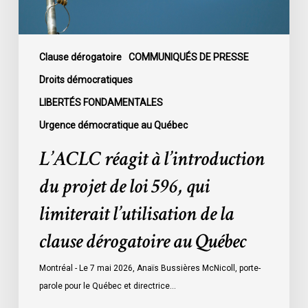
596,
qui
limiterait
l’utilisation
Clause dérogatoire
COMMUNIQUÉS DE PRESSE
de
Droits démocratiques
la
LIBERTÉS FONDAMENTALES
clause
Urgence démocratique au Québec
dérogatoire
au
L’ACLC réagit à l’introduction
Québec
du projet de loi 596, qui
limiterait l’utilisation de la
clause dérogatoire au Québec
Montréal - Le 7 mai 2026, Anaïs Bussières McNicoll, porte-
parole pour le Québec et directrice…