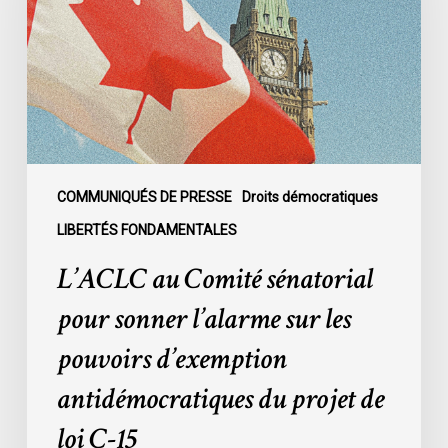
pour
sonner
l’alarme
sur
les
pouvoirs
d’exemption
antidémocratiques
COMMUNIQUÉS DE PRESSE
Droits démocratiques
du
LIBERTÉS FONDAMENTALES
projet
L’ACLC au Comité sénatorial
de
loi
pour sonner l’alarme sur les
C-
pouvoirs d’exemption
15
antidémocratiques du projet de
loi C-15