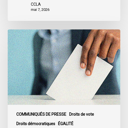
CCLA
mai 7, 2026
L’ACLC
tire
la
sonnette
d’alarme
sur
la
politisation
de
la
carte
électorale
COMMUNIQUÉS DE PRESSE
Droits de vote
de
Droits démocratiques
ÉGALITÉ