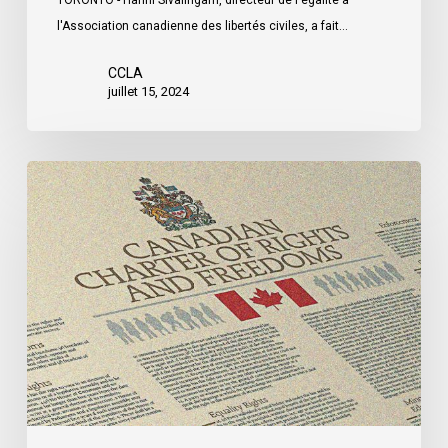
TORONTO - Harini Sivalingam, directeur de l'égalité à
famille
l'Association canadienne des libertés civiles, a fait…
dans
une
CCLA
juillet 15, 2024
affaire
russe
L’Association
canadienne
des
libertés
civiles
lance
un
fonds
en
l’honneur
de