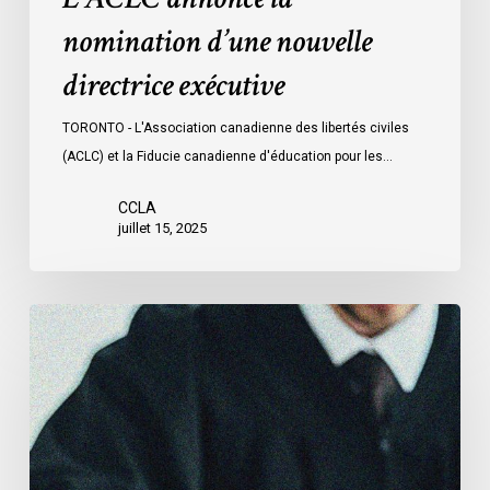
nomination d’une nouvelle
directrice exécutive
TORONTO - L'Association canadienne des libertés civiles
(ACLC) et la Fiducie canadienne d'éducation pour les…
CCLA
juillet 15, 2025
La
Cour
européenne
des
droits
de
l’homme