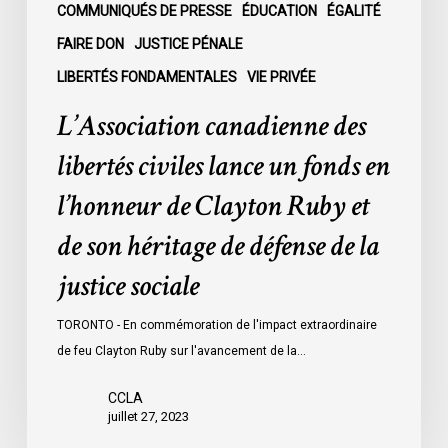
Clayton
COMMUNIQUÉS DE PRESSE
ÉDUCATION
ÉGALITÉ
Ruby
FAIRE DON
JUSTICE PÉNALE
et
LIBERTÉS FONDAMENTALES
VIE PRIVÉE
de
son
L’Association canadienne des
héritage
libertés civiles lance un fonds en
de
défense
l’honneur de Clayton Ruby et
de
de son héritage de défense de la
la
justice
justice sociale
sociale
TORONTO - En commémoration de l'impact extraordinaire
de feu Clayton Ruby sur l'avancement de la…
CCLA
juillet 27, 2023