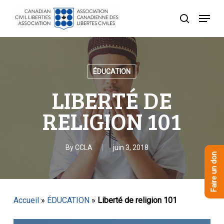
Skip
Menu
to
recherche
Close
main
Menu
content
ÉDUCATION
LIBERTÉ DE
RELIGION 101
By
CCLA
juin 3, 2018
Faire un don
Accueil
»
ÉDUCATION
»
Liberté de religion 101