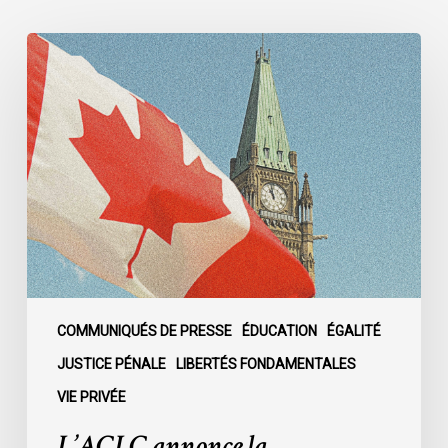
L’ACLC
annonce
la
nomination
d’une
nouvelle
directrice
exécutive
COMMUNIQUÉS DE PRESSE
ÉDUCATION
ÉGALITÉ
JUSTICE PÉNALE
LIBERTÉS FONDAMENTALES
VIE PRIVÉE
L’ACLC annonce la