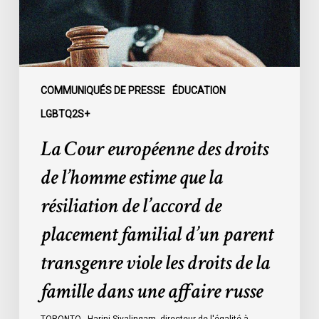
estime
que
la
résiliation
de
COMMUNIQUÉS DE PRESSE
ÉDUCATION
l’accord
LGBTQ2S+
de
La Cour européenne des droits
placement
familial
de l’homme estime que la
d’un
résiliation de l’accord de
parent
transgenre
placement familial d’un parent
viole
transgenre viole les droits de la
les
droits
famille dans une affaire russe
de
la