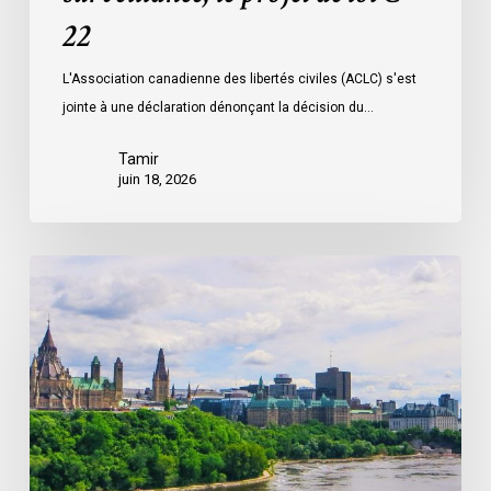
à
22
la
L'Association canadienne des libertés civiles (ACLC) s'est
surveillance,
jointe à une déclaration dénonçant la décision du…
le
projet
Tamir
de
juin 18, 2026
loi
C-
22
La
société
civile
appelle
les
dirigeants
politiques
fédéraux