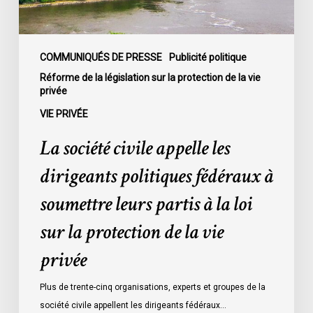
à
soumettre
leurs
partis
COMMUNIQUÉS DE PRESSE
Publicité politique
à
Réforme de la législation sur la protection de la vie
privée
la
loi
VIE PRIVÉE
sur
La société civile appelle les
la
protection
dirigeants politiques fédéraux à
de
soumettre leurs partis à la loi
la
vie
sur la protection de la vie
privée
privée
Plus de trente-cinq organisations, experts et groupes de la
société civile appellent les dirigeants fédéraux…