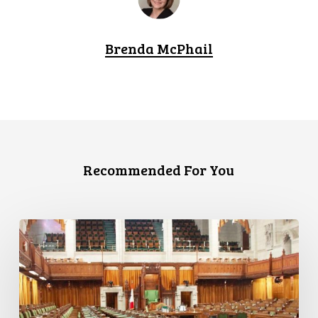
Brenda McPhail
Recommended For You
L’ACLC
se
joint
à
une