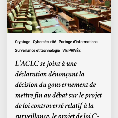
déclaration
dénonçant
la
décision
du
gouvernement
de
Cryptage
Cybersécurité
Partage d'informations
mettre
Surveillance et technologie
VIE PRIVÉE
fin
L’ACLC se joint à une
au
débat
déclaration dénonçant la
sur
décision du gouvernement de
le
projet
mettre fin au débat sur le projet
de
de loi controversé relatif à la
loi
controversé
surveillance, le projet de loi C-
relatif