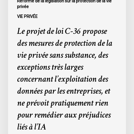
Réforme de la législation sur la protection de la vie
privée
vie
privée
VIE PRIVÉE
sans
Le projet de loi C-36 propose
substance,
des
des mesures de protection de la
exceptions
vie privée sans substance, des
très
larges
exceptions très larges
concernant
concernant l’exploitation des
l’exploitation
des
données par les entreprises, et
données
ne prévoit pratiquement rien
par
les
pour remédier aux préjudices
entreprises,
liés à l’IA
et
ne