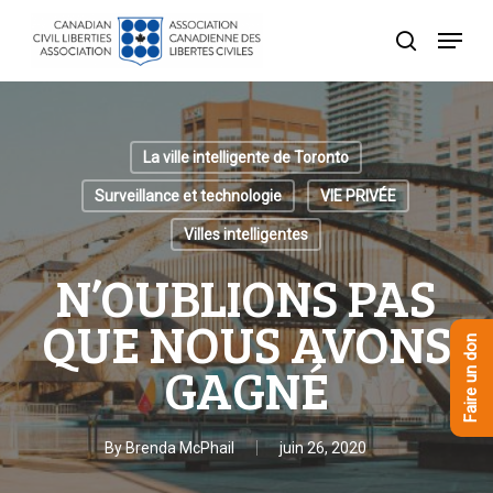
Skip
Menu
to
recherche
Close
main
Menu
content
La ville intelligente de Toronto
Surveillance et technologie
VIE PRIVÉE
Villes intelligentes
N’OUBLIONS PAS
QUE NOUS AVONS
Faire un don
GAGNÉ
By
Brenda McPhail
juin 26, 2020