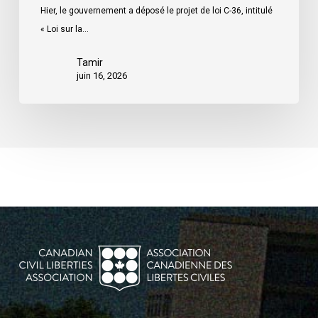
Hier, le gouvernement a déposé le projet de loi C-36, intitulé
prévoit
« Loi sur la…
pratiquement
rien
Tamir
pour
juin 16, 2026
remédier
aux
préjudices
liés
à
l’IA