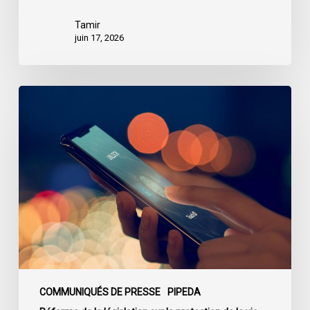
Tamir
juin 17, 2026
Le
projet
de
loi
C-
36
propose
des
mesures
de
protection
de
COMMUNIQUÉS DE PRESSE
PIPEDA
la