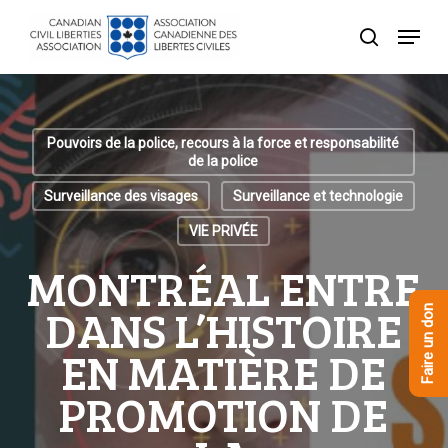
Skip
Menu
to
recherche
Close
main
Menu
content
Pouvoirs de la police, recours à la force et responsabilité
de la police
Surveillance des visages
Surveillance et technologie
VIE PRIVÉE
MONTRÉAL ENTRE
DANS L’HISTOIRE
Faire un don
EN MATIÈRE DE
PROMOTION DE