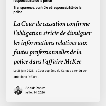
responsabilité de la police
fautes
professionnelles
Transparence, contrôle et responsabilité de la
police
de
la
La Cour de cassation confirme
police
l’obligation stricte de divulguer
dans
l’affaire
les informations relatives aux
McKee
fautes professionnelles de la
police dans l’affaire McKee
Le 26 juin 2026, la Cour suprême du Canada a rendu son
arrêt dans l’affaire…
Shakir Rahim
juillet 14, 2026