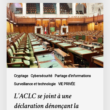
L’ACLC
se
joint
à
une
déclaration
dénonçant
la
décision
du
gouvernement
de
Cryptage
Cybersécurité
Partage d'informations
mettre
Surveillance et technologie
VIE PRIVÉE
fin
L’ACLC se joint à une
au
débat
déclaration dénonçant la
sur