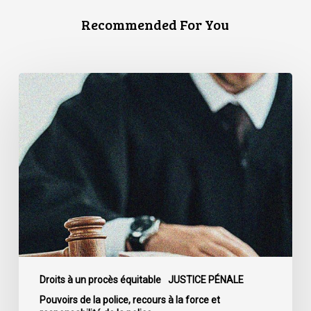
Recommended For You
La
Cour
de
cassation
confirme
l’obligation
stricte
de
divulguer
les
informations
relatives
Droits à un procès équitable
JUSTICE PÉNALE
aux
Pouvoirs de la police, recours à la force et