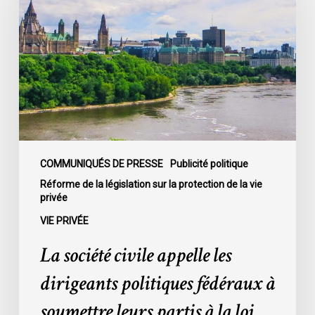
appelle
les
dirigeants
politiques
fédéraux
à
soumettre
leurs
partis
COMMUNIQUÉS DE PRESSE
Publicité politique
à
Réforme de la législation sur la protection de la vie
privée
la
loi
VIE PRIVÉE
sur
La société civile appelle les
la
protection
dirigeants politiques fédéraux à
de
soumettre leurs partis à la loi
la