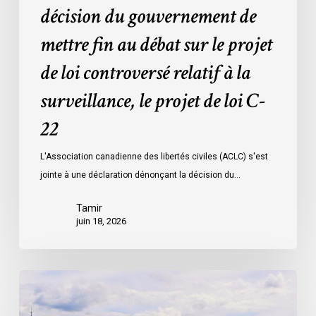
décision du gouvernement de
le
projet
mettre fin au débat sur le projet
de
de loi controversé relatif à la
loi
controversé
surveillance, le projet de loi C-
relatif
à
22
la
L'Association canadienne des libertés civiles (ACLC) s'est
surveillance,
jointe à une déclaration dénonçant la décision du…
le
projet
Tamir
de
juin 18, 2026
loi
C-
22
La
société
civile