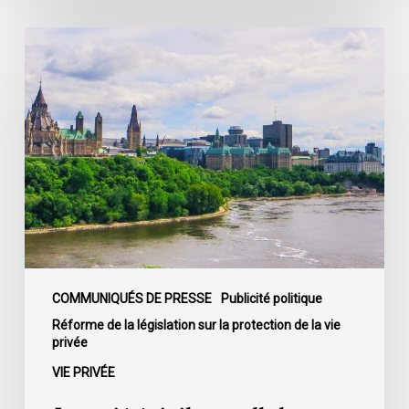
C-
22
La
société
civile
appelle
les
dirigeants
politiques
fédéraux
à
soumettre
leurs
partis
COMMUNIQUÉS DE PRESSE
Publicité politique
à
Réforme de la législation sur la protection de la vie
privée
la
loi
VIE PRIVÉE
sur