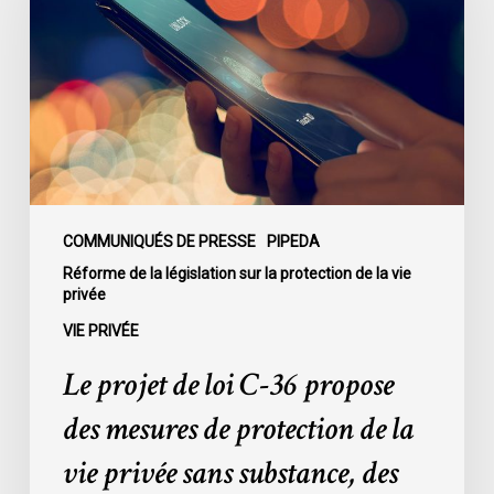
loi
C-
36
propose
des
mesures
de
protection
de
COMMUNIQUÉS DE PRESSE
PIPEDA
la
Réforme de la législation sur la protection de la vie
privée
vie
privée
VIE PRIVÉE
sans
Le projet de loi C-36 propose
substance,
des
des mesures de protection de la
exceptions
vie privée sans substance, des
très