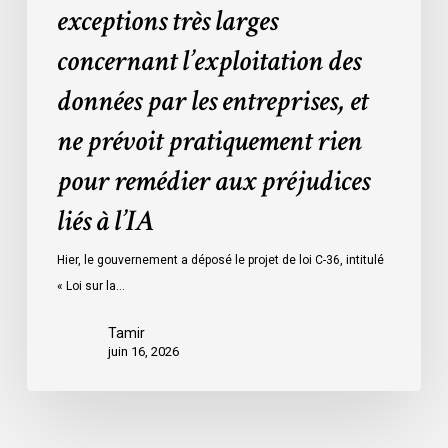
larges
exceptions très larges
concernant
concernant l’exploitation des
l’exploitation
des
données par les entreprises, et
données
ne prévoit pratiquement rien
par
les
pour remédier aux préjudices
entreprises,
liés à l’IA
et
ne
Hier, le gouvernement a déposé le projet de loi C-36, intitulé
prévoit
« Loi sur la…
pratiquement
rien
Tamir
pour
juin 16, 2026
remédier
aux
préjudices
liés