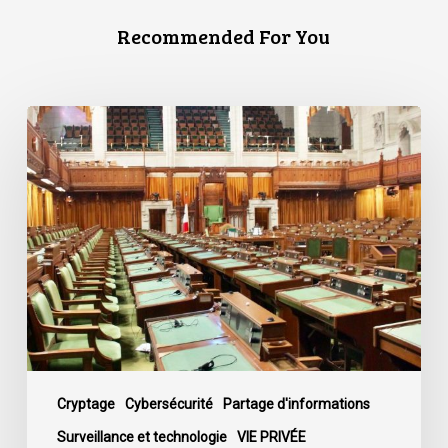
Recommended For You
L’ACLC
se
joint
à
une
déclaration
dénonçant
la
décision
du
gouvernement
de
Cryptage
Cybersécurité
Partage d'informations
mettre
Surveillance et technologie
VIE PRIVÉE