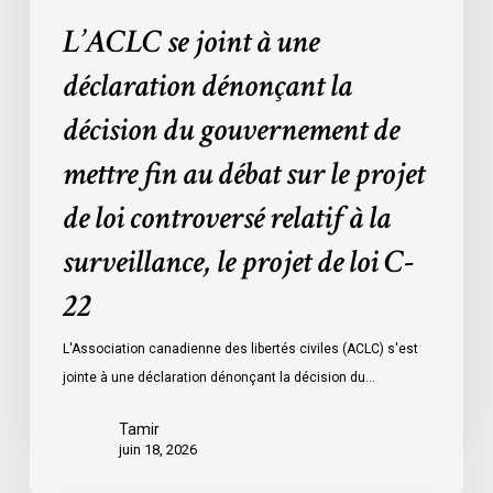
fin
L’ACLC se joint à une
au
débat
déclaration dénonçant la
sur
décision du gouvernement de
le
projet
mettre fin au débat sur le projet
de
de loi controversé relatif à la
loi
controversé
surveillance, le projet de loi C-
relatif
à
22
la
L'Association canadienne des libertés civiles (ACLC) s'est
surveillance,
jointe à une déclaration dénonçant la décision du…
le
projet
Tamir
de
juin 18, 2026
loi