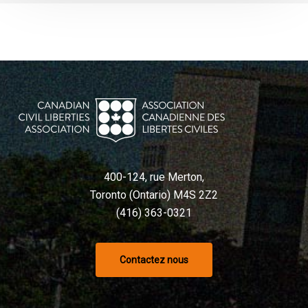
à
l’IA
400-124, rue Merton,
Toronto (Ontario) M4S 2Z2
(416) 363-0321
Contactez nous