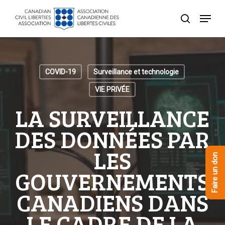
Skip
Menu
to
recherche
Close
main
Menu
content
COVID-19
Surveillance et technologie
VIE PRIVÉE
LA SURVEILLANCE
DES DONNÉES PAR
LES
Faire un don
GOUVERNEMENTS
CANADIENS DANS
LE CADRE DE LA