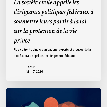
La société civile appelle les
la
protection
dirigeants politiques fédéraux à
de
soumettre leurs partis à la loi
la
vie
sur la protection de la vie
privée
privée
Plus de trente-cinq organisations, experts et groupes de la
société civile appellent les dirigeants fédéraux…
Tamir
juin 17, 2026
Le
projet
de