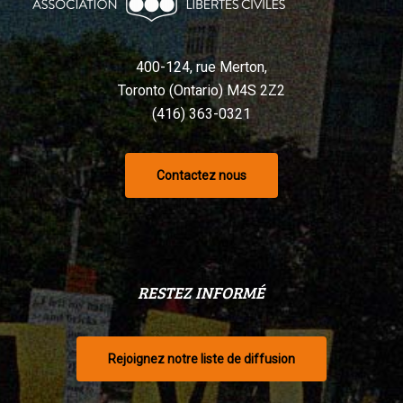
selon
un
tribunal
400-124, rue Merton,
Toronto (Ontario) M4S 2Z2
(416) 363-0321
Contactez nous
RESTEZ INFORMÉ
Rejoignez notre liste de diffusion