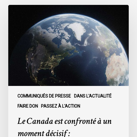
Le
Canada
est
confronté
à
un
moment
décisif
:
COMMUNIQUÉS DE PRESSE
DANS L'ACTUALITÉ
FAIRE DON
PASSEZ À L'ACTION
Le Canada est confronté à un
moment décisif :