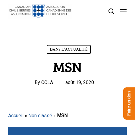
Skip
Menu
to
recherche
Close
main
Menu
content
DANS L'ACTUALITÉ
MSN
By
CCLA
août 19, 2020
Faire un don
Accueil
»
Non classé
»
MSN