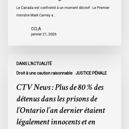
Le Canada est confronté à un moment décisif : Le Premier
ministre Mark Carney a…
CCLA
janvier 21, 2026
CTV
DANS L'ACTUALITÉ
News
:
Droit à une caution raisonnable
JUSTICE PÉNALE
Plus
CTV News : Plus de 80 % des
de
80
détenus dans les prisons de
%
l’Ontario l’an dernier étaient
des
détenus
légalement innocents et en
dans