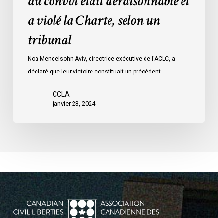
du convoi était déraisonnable et
les
a violé la Charte, selon un
mesures
d’urgence
tribunal
par
Ottawa
Noa Mendelsohn Aviv, directrice exécutive de l'ACLC, a
contre
déclaré que leur victoire constituait un précédent…
les
manifestants
CCLA
janvier 23, 2024
du
convoi
était
déraisonnable
et
a
violé
la
Charte,