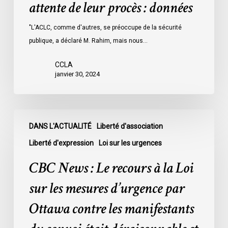
attente de leur procès : données
les
prisons
"L'ACLC, comme d'autres, se préoccupe de la sécurité
de
publique, a déclaré M. Rahim, mais nous…
l’Ontario
l’an
CCLA
dernier
janvier 30, 2024
étaient
légalement
innocents
CBC
et
DANS L'ACTUALITÉ
Liberté d'association
News
en
:
Liberté d'expression
Loi sur les urgences
attente
Le
CBC News : Le recours à la Loi
de
recours
leur
à
sur les mesures d’urgence par
procès
la
Ottawa contre les manifestants
:
Loi
données
sur